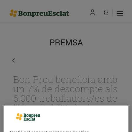
PREMSA
Bon Preu beneficia amb
un 7% de descompte als
6.000 treballadors/es de
l’Hospital Clínic de
Barcelona en
agraïment a la seva