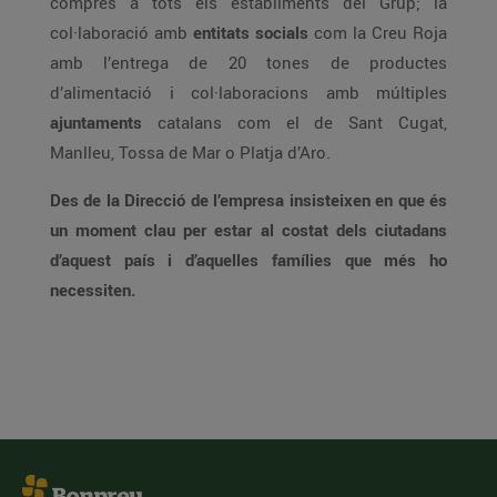
compres a tots els establiments del Grup; la
col·laboració amb
entitats socials
com la Creu Roja
amb l’entrega de 20 tones de productes
d’alimentació i col·laboracions amb múltiples
ajuntaments
catalans com el de Sant Cugat,
Manlleu, Tossa de Mar o Platja d’Aro.
Des de la Direcció de l’empresa insisteixen en que és
un moment clau per estar al costat dels ciutadans
d’aquest país i d’aquelles famílies que més ho
necessiten.