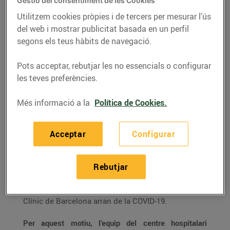
tasca
Gestió del consentiment de les Cookies
Utilitzem cookies pròpies i de tercers per mesurar l’ús
12/de maig/2020
del web i mostrar publicitat basada en un perfil
segons els teus hàbits de navegació.
El centre hospitalari està sent fonamental
en la investigació, suport i atenció als
Pots acceptar, rebutjar les no essencials o configurar
afectats per la COVID-19.
les teves preferències.
Bon Preu vol retornar a tot el personal un
agraïment en forma de 7% de bonificació
Més informació a la
Política de Cookies.
en productes d’alimentació als
establiments Bonpreu i Esclat.
Acceptar
Configurar
Rebutjar
Bon Preu ha volgut posar en valor la tasca que està
desenvolupant el personal sanitari de l’Hospital
Clínic de Barcelona arran de la COVID-19.
Per aquest motiu, l’equip del centre hospitalari