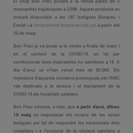
El Grup Bon Preu posarà a la venda packs de 5
mascaretes higièniques a 2,99€. Aquest producte es
trobarà disponible a les 187 botigues Bonpreu i
Esclat i a
compraonline.bonpreuesclat.cat
a partir del
25 de maig.
Bon Preu ja va posar a la venda a finals de març i
en el context de la COVID-19, un lot per
confeccionar dues mascaretes no sanitàries a 1€. A
dia d’avui, se n’han venut més de 85.000. Els
ingressos d’aquesta iniciativa promoguda per l’ANC
van destinats a la recerca i el tractament de la
COVID-19 als hospitals catalans.
Bon Preu informa, a més, que
a partir d’avui, dilluns
18 maig
es reajustaran els horaris de les seves
botigues per tal de respondre les necessitats dels
ciutadans i a l’evolució de la situació sanitària a