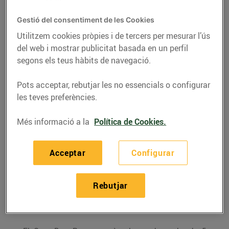
Bon Preu comercialitzarà packs de 5
Gestió del consentiment de les Cookies
mascaretes higièniques a 2,99€ a partir
Utilitzem cookies pròpies i de tercers per mesurar l’ús
del 25 de maig.
del web i mostrar publicitat basada en un perfil
segons els teus hàbits de navegació.
Els packs estaran disponibles a les 187
botigues Bonpreu i Esclat i a
Pots acceptar, rebutjar les no essencials o configurar
bonpreuesclat.cat
.
les teves preferències.
A partir d’avui, tots els establiments
Més informació a la
Política de Cookies.
tornaran a obrir fins a les 21 hores, els
diumenges reprendran l’activitat les
botigues que ho feien abans de la COVID-
Acceptar
Configurar
19, i els minimercats recuperaran el seu
horari habitual, de dilluns a diumenge, de
8 a 23 hores.
Rebutjar