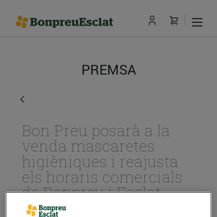
PREMSA
Bon Preu posarà a la
venda mascaretes
higièniques i reajusta
els horaris comercials
de Bonpreu i Esclat
18/de maig/2020