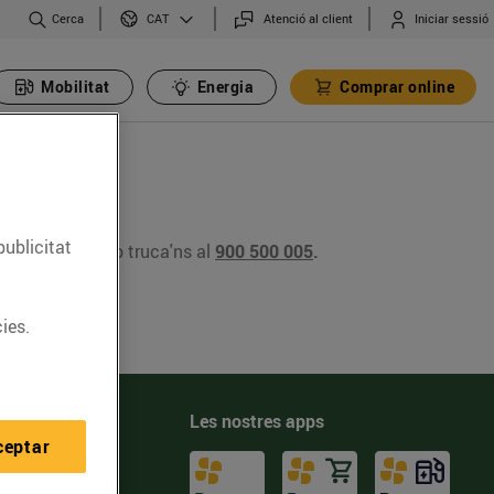
Cerca
Atenció al client
Iniciar sessió
CAT
Mobilitat
Energia
Comprar online
publicitat
t@bonpreu.cat
o truca'ns al
900 500 005
.
ies.
Les nostres apps
iments
ceptar
ra't
a