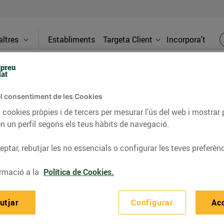
ltres
Establiments
Targeta Client
Incorpora't
Atenció al Client
l consentiment de les Cookies
 cookies pròpies i de tercers per mesurar l’ús del web i mostrar 
consulta, suggeriment, etc. escriu-nos un e-mail a
atencioalclien
n un perfil segons els teus hàbits de navegació.
ptar, rebutjar les no essencials o configurar les teves preferènc
rmació a la
Política de Cookies.
Establ
Targeta Client
utjar
Configurar
Ac
Avantatges
Incorpo
Aplicació BonpreuEsclat
Energi