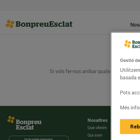
Nosa
Gestió de
Utilitzem
Si vols fer-nos arribar qualsevol dubte, 
basada e
Pots acce
Més info
Nosaltres
Reb
Què oferim
Qui som