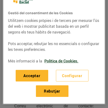
Privacitat. Tingues en compte que, per
exemple, en aquests casos tractarem
Gestió del consentiment de les Cookies
informació addicional sobre teu, que alguna
Utilitzem cookies pròpies i de tercers per mesurar l’ús
d’aquesta informació ens la facilitaran terceres
del web i mostrar publicitat basada en un perfil
empreses i que haurem de complir una sèrie
d’obligacions legals més específiques. Per
segons els teus hàbits de navegació.
això, si vols conèixer aquesta política
especial, clica
aquí
.
Pots acceptar, rebutjar les no essencials o configurar
les teves preferències.
Més informació a la
Política de Cookies.
Qui és el responsable del tractament de les
teves dades?
Acceptar
Configurar
L’entitat responsable del tractament de les
teves dades personals és
«Bon Preu, S.A.U.»
(a partir d’ara, “Bon Preu”), amb domicili a la
Rebutjar
Ctra. C-17 Km 73, de les Masies de Voltregà.
Correu electrònic de contacte: