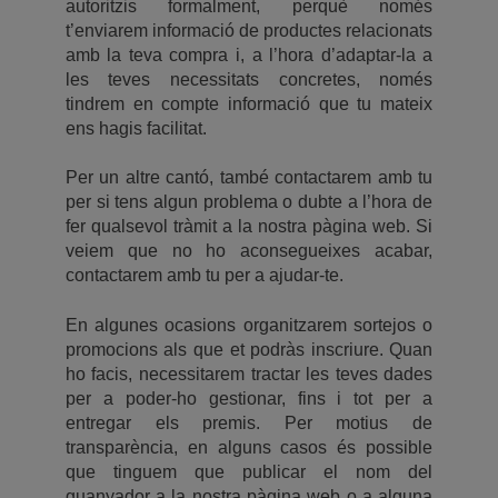
autoritzis formalment, perquè només
t’enviarem informació de productes relacionats
amb la teva compra i, a l’hora d’adaptar-la a
les teves necessitats concretes, només
tindrem en compte informació que tu mateix
ens hagis facilitat.
Per un altre cantó, també contactarem amb tu
per si tens algun problema o dubte a l’hora de
fer qualsevol tràmit a la nostra pàgina web. Si
veiem que no ho aconsegueixes acabar,
contactarem amb tu per a ajudar-te.
En algunes ocasions organitzarem sortejos o
promocions als que et podràs inscriure. Quan
ho facis, necessitarem tractar les teves dades
per a poder-ho gestionar, fins i tot per a
entregar els premis. Per motius de
transparència, en alguns casos és possible
que tinguem que publicar el nom del
guanyador a la nostra pàgina web o a alguna