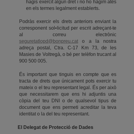
hagis exercit algun dret i no ho hàgim atès
en els termes legalment establerts.
Podràs exercir els drets anteriors enviant la
corresponent sol•licitud per escrit adreçant-te
al correu electrònic
seguretatlopd@bonpreu.cat
o a la nostra
adreça postal, Ctra. C-17 Km 73, de les
Masies de Voltregà, o bé per telèfon trucant al
900 500 005.
És important que tinguis en compte que es
tracta de drets que únicament pots exercir tu
mateix o el teu representant legal. És per això
que necessitarem que ens hi adjuntis una
còpia del teu DNI o de qualsevol tipus de
document que ens permeti acreditar la teva
identitat o la del teu representant.
El Delegat de Protecció de Dades