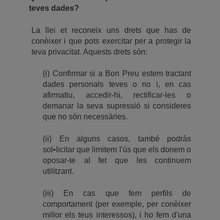
teves dades?
La llei et reconeix uns drets que has de
conèixer i que pots exercitar per a protegir la
teva privacitat. Aquests drets són:
(i) Confirmar si a Bon Preu estem tractant
dades personals teves o no i, en cas
afirmatiu, accedir-hi, rectificar-les o
demanar la seva supressió si consideres
que no són necessàries.
(ii) En alguns casos, també podràs
sol•licitar que limitem l'ús que els donem o
oposar-te al fet que les continuem
utilitzant.
(iii) En cas que fem perfils de
comportament (per exemple, per conèixer
millor els teus interessos), i ho fem d'una