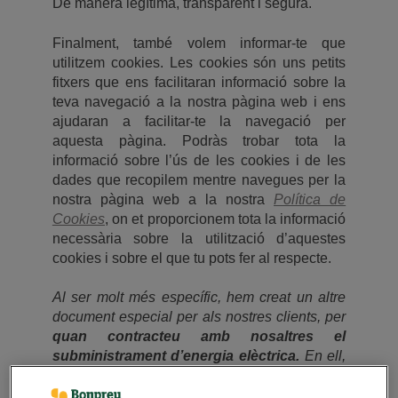
De manera legítima, transparent i segura.
Finalment, també volem informar-te que
utilitzem cookies. Les cookies són uns petits
fitxers que ens facilitaran informació sobre la
teva navegació a la nostra pàgina web i ens
ajudaran a facilitar-te la navegació per
aquesta pàgina. Podràs trobar tota la
informació sobre l’ús de les cookies i de les
dades que recopilem mentre navegues per la
nostra pàgina web a la nostra
Política de
Cookies
, on et proporcionem tota la informació
necessària sobre la utilització d’aquestes
cookies i sobre el que tu pots fer al respecte.
Al ser molt més específic, hem creat un altre
document especial per als nostres clients, per
quan contracteu amb nosaltres el
subministrament d’energia elèctrica.
En ell,
us detallem clients les condicions legals
específiques aplicables en matèria de