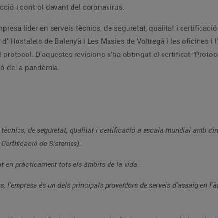
itzatives i sanitàries de desinfecció i control davant del coronavirus.
icació a nivell mundial. L’equip auditor ha visitat els
auditories de seguiment d’acord amb l’evolució de la pandèmia.
 (Serveis Industrials, Mobilitat-
Productes i Certificació de Sistemes).
TÜV Rheinland representa la seguretat i la qualitat en pràcticament tots els àmbits de la vida.
en l'àmbit internacional, amb més de 20.000