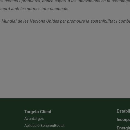
rmen a les persones en nombroses
emes de gestió d'acord amb les normes internacionals.
Des de 2006, TÜV Rheinland és membre del Pacte Mundial de les Nacions Unides per promoure la sosteni
Establ
Targeta Client
Avantatges
Incorpo
Aplicació BonpreuEsclat
Energi