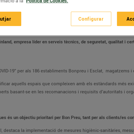
rmació a la
Política de Cookies.
utjar
Configurar
Ac
La certificació identifica aquells establiments i espais que compleixen els est
Bon Preu rep la certificació “Protocol segur COVID-19” per als 186 establiments Bonpreu i Esclat, ma
exigents per combatre i prevenir el coronavirus,
s de distanciament interpersonal,