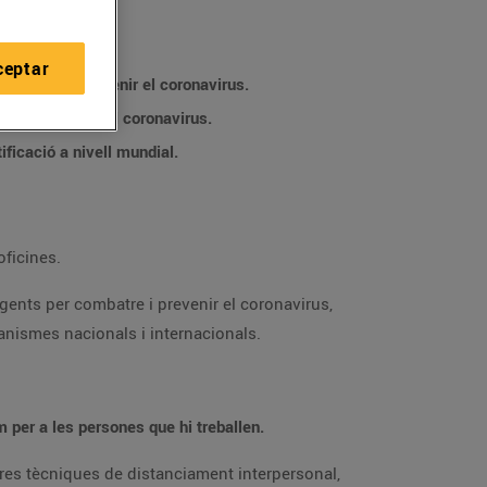
ceptar
àndards més exigents per combatre i prevenir el coronavirus.
El protocol contempla mesures higiènic-sanitàries, organitzatives, de prevenció del risc de la seguretat i salut davant del coronavirus.
La certificació l’ha concedit TÜV Rheinland, empresa líder en serveis tècnics, de seguretat, qualitat i certificació a nivell mundial.
gatzems i oficines.
ja que la distinció està desenvolupada per experts basant-se en les recomanacions i requisits d’autoritats i organismes nacionals i internacionals.
Assegurar la seguretat i salut a les seves botigues és un objectiu prioritari per Bon Preu, tant per als clients/es com per a les persones que hi treballen.