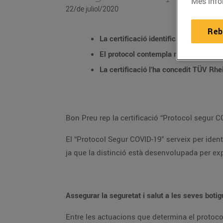
Més info
22/de juliol/2020
Reb
El “Protocol Segur COVID-19” serveix per identificar aquells espais que compleixen amb els estàndards més 
Entre les actuacions que determina el protocol, destaca la implementació de mesures higiènic-sanitàries, mesures tècnique