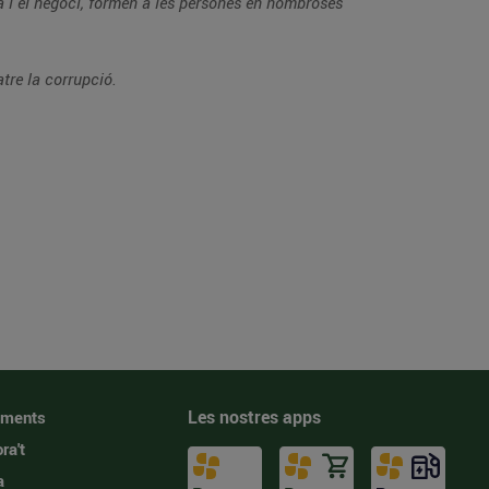
bilitat i combatre la corrupció.
Les nostres apps
iments
ra't
a