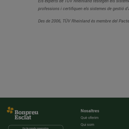
Els experts de TÜV Rheinland testegen els sistemes tècnics i productes, donen suport a les innovacions en la tecnologia i el negoci, fo
professions i certifiquen els sist
Nosaltres
Què oferim
Qui som