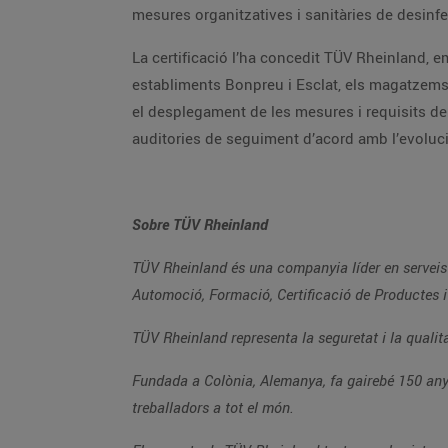
mesures organ
La certificació l’ha concedit TÜV Rheinland, empresa líder en serveis tècnics, de seguretat, qualitat i certif
establiments Bonpreu i Esclat, els magatzems d’ Hostalets de Balenyà i Les Masies de Voltregà i les oficines i l’objectiu ha estat analitzar la implementació i
el desplegament de les mesures i requisits del protocol. D’aquestes revisions s’ha obtingut el certificat “Protocol segur COVID-19” i, a partir d’ara, es faran
Sobre TÜV Rheinland
TÜV Rheinland és una companyia líder en serveis tècnics, de seguretat, qualitat i certificació a escala mundial amb cinc línies de negoci
Automoció, Formació, Certificació de 
Fundada a Colònia, Alemanya, fa gairebé 150 anys, l'empresa és un dels principals proveïdors de serveis d'assaig 
treballadors a tot el món.