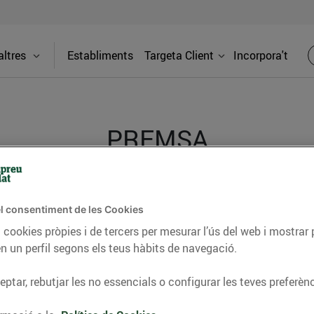
ltres
Establiments
Targeta Client
Incorpora't
PREMSA
itat dels supermercats Bonpreu i Esclat a través de la
l consentiment de les Cookies
 cookies pròpies i de tercers per mesurar l’ús del web i mostrar 
n un perfil segons els teus hàbits de navegació.
ficació “Protocol segur COVID-1
ptar, rebutjar les no essencials o configurar les teves preferènc
sclat