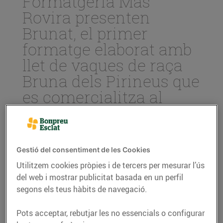
Formatgeria Mas
Rovira presenten
Brunat, el primer
formatge elaborat amb
llet de vaques de raça
Bruna dels Pirineus que
es comercialitza al
gran consum
10/de juliol/2024
Gestió del consentiment de les Cookies
Es tracta del primer formatge
Utilitzem cookies pròpies i de tercers per mesurar l’ús
comercialitzat al gran consum elaborat
del web i mostrar publicitat basada en un perfil
amb llet de vaques de raça Bruna dels
segons els teus hàbits de navegació.
Pirineus, una de les poques races
bovines autòctones de Catalunya.
Pots acceptar, rebutjar les no essencials o configurar
El producte ja es pot trobar a una