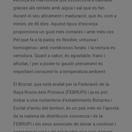
gràcies als rentats amb aigua i sal que es fan
durant el seu afinament i maduració, que és, com a
mínim, de 45 dies. Aquest tipus d’escorça
proporciona un gust més complex i amb més cos.
Pel que fa a la pasta, és flexible, untuosa i
homogènia i amb nombrosos forats, i la textura és
semidura. Quant a sabor, és agradable, franc i
afruitat, i per a poder-lo gaudir plenament és
important consumir-lo a temperatura ambient.
El Brunat, que està avalat per la Federació de la
Raça Bruna dels Pirineus (FEBRUPI) i ja es pot
trobar a una vuitantena d’establiments Bonpreu i
Esclat d’arreu del territori, és un pas més en l’aposta
de la cadena de distribució osonenca i de la
FEBRUPI i els seus associats de donar a conèixer i
potenciar la raça i els productes que se’n deriven.