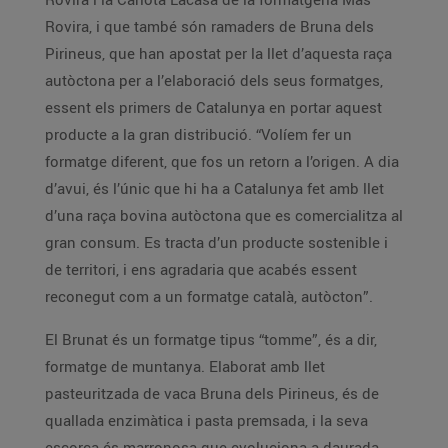
Rovira, i que també són ramaders de Bruna dels
Pirineus, que han apostat per la llet d’aquesta raça
autòctona per a l’elaboració dels seus formatges,
essent els primers de Catalunya en portar aquest
producte a la gran distribució. “Volíem fer un
formatge diferent, que fos un retorn a l’origen. A dia
d’avui, és l’únic que hi ha a Catalunya fet amb llet
d’una raça bovina autòctona que es comercialitza al
gran consum. Es tracta d’un producte sostenible i
de territori, i ens agradaria que acabés essent
reconegut com a un formatge català, autòcton”.
El Brunat és un formatge tipus “tomme”, és a dir,
formatge de muntanya. Elaborat amb llet
pasteuritzada de vaca Bruna dels Pirineus, és de
quallada enzimàtica i pasta premsada, i la seva
escorça és marronosa que evoluciona a daurada