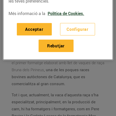
les teves preferències.
vuitantena d’establiments Bonpreu i
Esclat i és una aposta per potenciar la
recuperació de la raça Bruna.
Més informació a la
Política de Cookies.
Acceptar
Configurar
Les Masies de Voltregà, 10 de juliol de 2024.
Rebutjar
Bonpreu i Esclat i Formatgeria Mas Rovira s’han
unit per a la producció i comercialització de
Brunat,
el primer formatge elaborat amb llet de vaques de raça
Bruna dels Pirineus
, una de les poques races
bovines autòctones de Catalunya, que es
comercialitza al gran consum.
Tot i que, actualment, la vaca d’aquesta raça s’ha
especialitzat, principalment, en la producció de
carn, hi ha formatgers i formatgeres, com en Pere
Rovira i la Carlota Lacasa de la formatgeria Mas