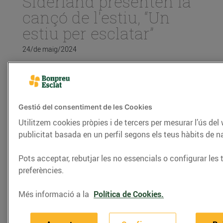
Siderland presenten la
cançó de l'estiu, “Un
estiu per esclatar”
24/de maig/2024
Bonpreu-Esclat i Siderland presenten la cançó de
l'estiu, “Un estiu per esclatar”
Gestió del consentiment de les Cookies
La cançó és fruit de la col·laboració entre
Utilitzem cookies pròpies i de tercers per mesurar l’ús del
Grup Enderrock, Siderland i Bonpreu-
publicitat basada en un perfil segons els teus hàbits de 
Esclat
Bonpreu-Esclat referma el seu compromís
Pots acceptar, rebutjar les no essencials o configurar les 
amb el territori donant veu a la música en
preferències.
català.
Més informació a la
Política de Cookies.
Després del seu pas pel Benidorm Fest el 2023 i
d’una trajectòria iniciada l’any 2018, el duo