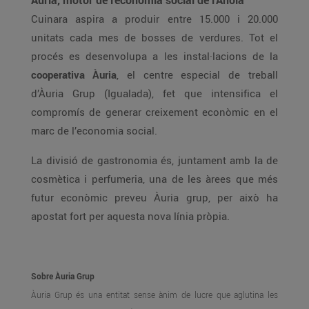
Àuria, motor de l’economia social de l’Anoia
Cuinara aspira a produir entre 15.000 i 20.000
unitats cada mes de bosses de verdures. Tot el
procés es desenvolupa a les instal·lacions de la
cooperativa Àuria
, el centre especial de treball
d’Àuria Grup (Igualada), fet que intensifica el
compromís de generar creixement econòmic en el
marc de l’economia social.
La divisió de gastronomia és, juntament amb la de
cosmètica i perfumeria, una de les àrees que més
futur econòmic preveu Àuria grup, per això ha
apostat fort per aquesta nova línia pròpia.
Sobre Àuria Grup
Àuria Grup és una entitat sense ànim de lucre que aglutina les