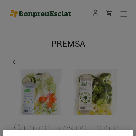
PREMSA
Cuinara ja es pot trobar