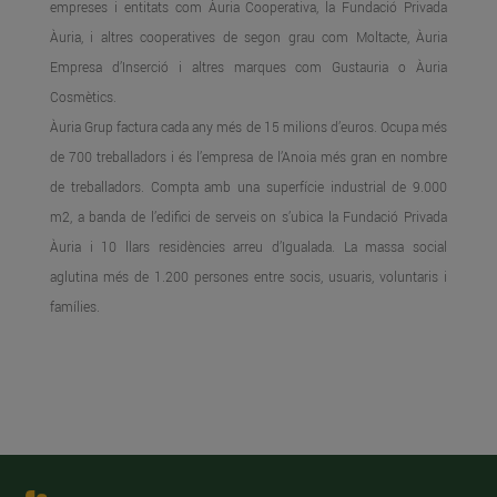
empreses i entitats com Àuria Cooperativa, la Fundació Privada
Àuria, i altres cooperatives de segon grau com Moltacte, Àuria
Empresa d’Inserció i altres marques com Gustauria o Àuria
Cosmètics.
Àuria Grup factura cada any més de 15 milions d’euros. Ocupa més
de 700 treballadors i és l’empresa de l’Anoia més gran en nombre
de treballadors. Compta amb una superfície industrial de 9.000
m2, a banda de l’edifici de serveis on s’ubica la Fundació Privada
Àuria i 10 llars residències arreu d’Igualada. La massa social
aglutina més de 1.200 persones entre socis, usuaris, voluntaris i
famílies.