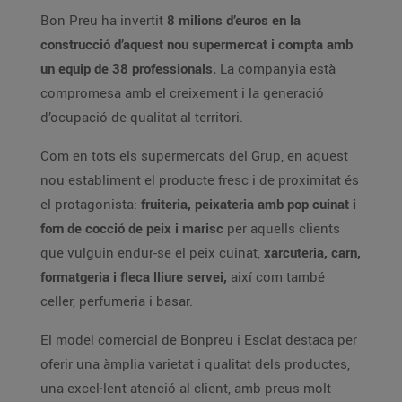
Bon Preu ha invertit
8 milions d’euros en la
construcció d’aquest nou supermercat i compta amb
un equip de 38 professionals.
La companyia està
compromesa amb el creixement i la generació
d’ocupació de qualitat al territori.
Com en tots els supermercats del Grup, en aquest
nou establiment el producte fresc i de proximitat és
el protagonista:
fruiteria, peixateria amb pop cuinat i
forn de cocció de peix i marisc
per aquells clients
que vulguin endur-se el peix cuinat,
xarcuteria, carn,
formatgeria i fleca lliure servei,
així com també
celler, perfumeria i basar.
El model comercial de Bonpreu i Esclat destaca per
oferir una àmplia varietat i qualitat dels productes,
una excel·lent atenció al client, amb preus molt