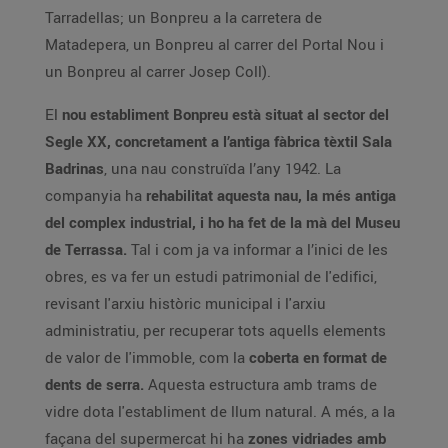
Tarradellas; un Bonpreu a la carretera de
Matadepera, un Bonpreu al carrer del Portal Nou i
un Bonpreu al carrer Josep Coll).
El
nou establiment Bonpreu està situat al sector del
Segle XX, concretament a l’antiga fàbrica tèxtil Sala
Badrinas
, una nau construïda l’any 1942. La
companyia ha
rehabilitat aquesta nau, la més antiga
del complex industrial, i ho ha fet de la mà del Museu
de Terrassa.
Tal i com ja va informar a l’inici de les
obres, es va fer un estudi patrimonial de l'edifici,
revisant l'arxiu històric municipal i l'arxiu
administratiu, per recuperar tots aquells elements
de valor de l'immoble, com la
coberta en format de
dents de serra.
Aquesta estructura amb trams de
vidre dota l'establiment de llum natural. A més, a la
façana del supermercat hi ha
zones vidriades amb