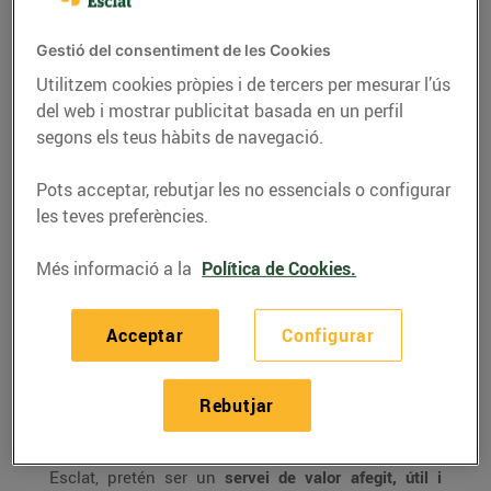
incorpora carregadors
de mòbils gratuïts als
Gestió del consentiment de les Cookies
seus supermercats
Utilitzem cookies pròpies i de tercers per mesurar l’ús
27/de gener/2017
del web i mostrar publicitat basada en un perfil
segons els teus hàbits de navegació.
La cadena catalana de supermercats ja disposa
Pots acceptar, rebutjar les no essencials o configurar
d’estacions de càrrega gratuïta en diferents
les teves preferències.
supermercats Esclat per proporcionar serveis de
Més informació a la
Política de Cookies.
valor afegit als seus clients
El
Grup Bon Preu
ha iniciat la implementació
Acceptar
Configurar
d’
estacions de càrrega per a mòbils
a través d’un
sistema de consignes de seguretat en el seus
Rebutjar
supermercats. La iniciativa, que inicialment ja s’ha
instal·lat amb èxit en un total de 8 supermercats
Esclat, pretén ser un
servei de valor afegit, útil i