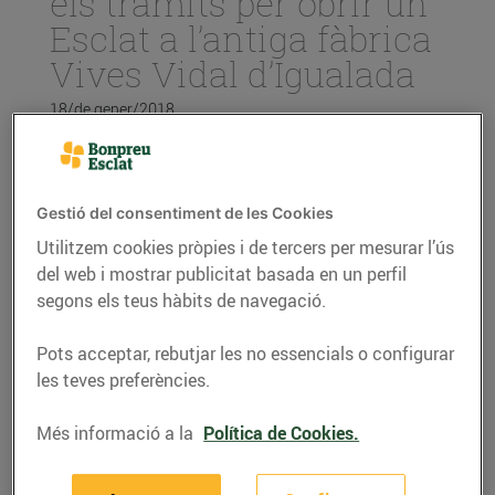
els tràmits per obrir un
Esclat a l’antiga fàbrica
Vives Vidal d’Igualada
18/de gener/2018
La proposta presentada representa una
inversió de més de 13M€, la recuperació
Gestió del consentiment de les Cookies
d’un edifici industrial emblemàtic i la
creació de més 100 llocs de treball
Utilitzem cookies pròpies i de tercers per mesurar l’ús
directes.
del web i mostrar publicitat basada en un perfil
segons els teus hàbits de navegació.
L’Ajuntament valora positivament la
iniciativa pel seu impacte econòmic i
social sobre la ciutat.
Pots acceptar, rebutjar les no essencials o configurar
les teves preferències.
El
Grup Bon Preu
ha presentat a l’Ajuntament
Més informació a la
Política de Cookies.
d’Igualada el projecte per obrir un
nou Esclat ubicat
a l’antiga fàbrica Vives Vidal d’Igualada
situada al