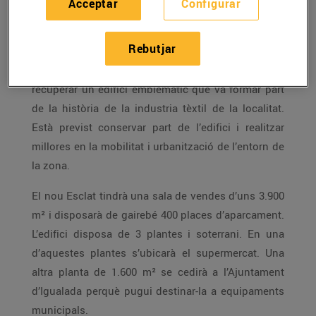
carrer de Lleida d’aquest municipi. En aquests
Acceptar
Configurar
moments s’estan acabant de tancar els tràmits
perquè el projecte s’aprovi i pugui tirar endavant.
Rebutjar
Amb la construcció del nou Esclat es preveu
recuperar un edifici emblemàtic que va formar part
de la història de la industria tèxtil de la localitat.
Està previst conservar part de l’edifici i realitzar
millores en la mobilitat i urbanització de l’entorn de
la zona.
El nou Esclat tindrà una sala de vendes d’uns 3.900
m² i disposarà de gairebé 400 places d’aparcament.
L’edifici disposa de 3 plantes i soterrani. En una
d’aquestes plantes s’ubicarà el supermercat. Una
altra planta de 1.600 m² se cedirà a l’Ajuntament
d’Igualada perquè pugui destinar-la a equipaments
municipals.