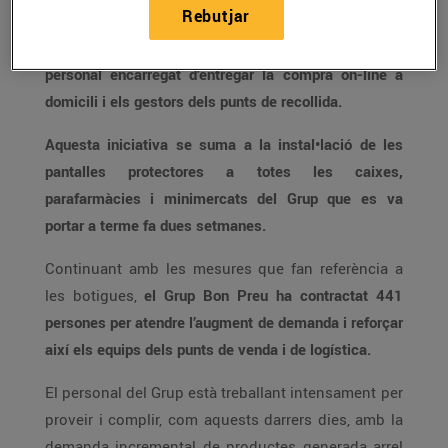
Rebutjar
seguretat entre els seus treballadors amb
5.000
pantalles facials per al personal de botiga així com el
personal encarregat d’entregar la compra on-line a
domicili i els gestors dels punts de recollida.
Aquesta iniciativa se suma a la instal•lació de les
pantalles protectores a totes les caixes,
parafarmàcies i minimercats del Grup que es va
portar a terme fa dues setmanes.
Continuant amb les mesures que fan referència a
les botigues,
el Grup Bon Preu ha contractat 441
persones per atendre l’augment de demanda i reforçar
així els equips dels punts de venda i de logística.
El personal del Grup està treballant intensament per
proveir i complir, com aquests darrers dies, amb la
demanda incremental de productes generada arrel