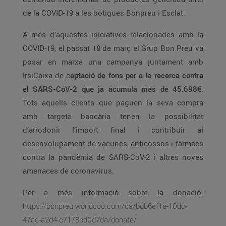
de la COVID-19 a les botigues Bonpreu i Esclat.
A més d’aquestes iniciatives relacionades amb la
COVID-19, el passat 18 de març el Grup Bon Preu va
posar en marxa una campanya juntament amb
IrsiCaixa de c
aptació de fons per a la recerca contra
el SARS-CoV-2 que ja acumula més de 45.698€
.
Tots aquells clients que paguen la seva compra
amb targeta bancària tenen la possibilitat
d’arrodonir l’import final i contribuir al
desenvolupament de vacunes, anticossos i fàrmacs
contra la pandèmia de SARS-CoV-2 i altres noves
amenaces de coronavirus.
Per a més informació sobre la donació:
https://bonpreu.worldcoo.com/ca/bdb6ef1e-10dc-
47ae-a2d4-c7178bd0d7da/donate/