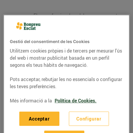
Els professionals dels supermercats
Bonpreu i Esclat, el personal que entrega
la compra on-line a domicili i els gestors
dels punts de recollida, comptaran amb
aquest nou equip de protecció individual
Gestió del consentiment de les Cookies
a partir d’aquest dijous.
Utilitzem cookies pròpies i de tercers per mesurar l’ús
Fins a la data s’han incorporat 441
del web i mostrar publicitat basada en un perfil
persones per reforçar i atendre la
segons els teus hàbits de navegació.
demanda tant de punt de venda com
logística.
Pots acceptar, rebutjar les no essencials o configurar
Els clients de Bonpreu- Esclat han donat
les teves preferències.
més de 45.698€ per a la recerca contra el
SARS-CoV-2 a través de l’arrodoniment
Més informació a la
Política de Cookies.
solidari.
Acceptar
Configurar
El Grup Bon Preu reforça les mesures de salut i