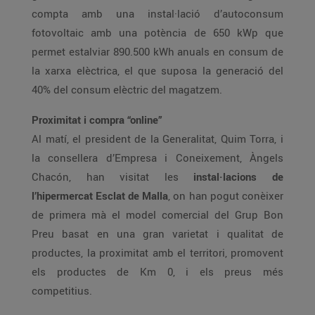
compta amb una instal·lació d’autoconsum
fotovoltaic amb una potència de 650 kWp que
permet estalviar 890.500 kWh anuals en consum de
la xarxa elèctrica, el que suposa la generació del
40% del consum elèctric del magatzem.
Proximitat i compra “online”
Al matí, el president de la Generalitat, Quim Torra, i
la consellera d’Empresa i Coneixement, Àngels
Chacón, han visitat les
instal·lacions de
l’hipermercat Esclat de Malla
, on han pogut conèixer
de primera mà el model comercial del Grup Bon
Preu basat en una gran varietat i qualitat de
productes, la proximitat amb el territori, promovent
els productes de Km 0, i els preus més
competitius.