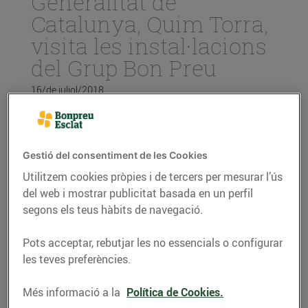
Generalitat de
Catalunya, Quim Torra,
visita les instal·lacions
del Grup Bon Preu
16/de juliol/2018
Bon Preu ha presentat la nova
infraestructura d’automatització de
Gestió del consentiment de les Cookies
productes frescos amb la presència del
president, acompanyat per la consellera
Utilitzem cookies pròpies i de tercers per mesurar l’ús
Chacón i el president i director general del
del web i mostrar publicitat basada en un perfil
Grup Bon Preu, Joan Font
segons els teus hàbits de navegació.
El president de la Generalitat de Catalunya,
Quim
Pots acceptar, rebutjar les no essencials o configurar
Torra
, ha assistit avui a la presentació de la nova
les teves preferències.
infraestructura d’automatització de productes
Més informació a la
Política de Cookies.
frescos de Bon Preu, acompanyat per la consellera