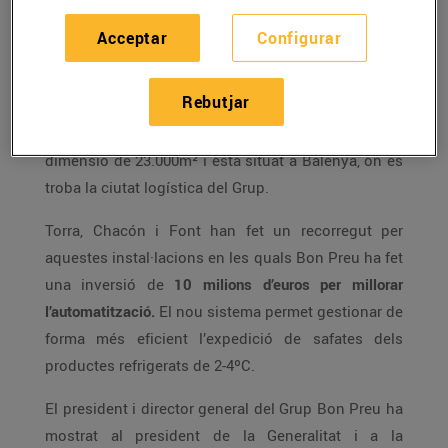
d’Empresa i Coneixement,
Àngels Chacón
, i pel
president i director general del Grup Bon Preu,
Joan
Acceptar
Configurar
Font
.
Rebutjar
El
magatzem de productes refrigerats
, on s’ubica la
nova infraestructura d’automatització, té una
dimensió de 23.000m² i està situat a Balenyà, on es
troba la ciutat logística del Grup.
Torra, Chacón i Font han fet un recorregut per
aquestes instal·lacions en les quals Bon Preu ha fet
una inversió de
10 milions d’euros per millorar
l’automatització.
El nou sistema permet gestionar de
forma més eficient l’expedició de safates dels
productes refrigerats de 2-4ºC.
El president i director general del Grup Bon Preu ha
mostrat al president de la Generalitat i a la