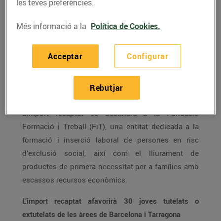
més d’1,8 milions d’euros a través
les teves preferències.
d’aquesta iniciativa solidària.
Més informació a la
Política de Cookies.
Aquest passat mes d’agost, els clients de Bonpreu i
Esclat van realitzar
320.918 donacions que han fet
Acceptar
Configurar
possible recaptar 55.553€ per a la Fundació
Formació i Treball a través de l’Arrodoniment Solidari
Rebutjar
de Worldcoo.
L’import recaptat es destinarà a la Fundació
Formació i Treball (FiT), una entitat dedicada a la
formació i inserció laboral de persones en risc
d’exclusió social, així com el lliurament de
productes de primera necessitat per a famílies amb
escassos recursos econòmics.
L’import recaptat afavorirà 30 joves tutelats o
extutelats de les àrees de Barcelona i Tarragona