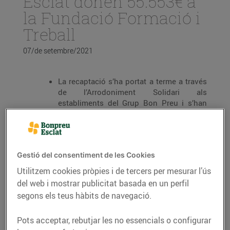
Esclat donen 55.553€ a
la Fundació Formació i
Treball
07/de setembre/2021
La recaptació s’ha portat a terme a través
de l’Arrodoniment Solidari als
establiments del Grup Bon Preu i s’han
realitzat
918
donacions.
L’import va destinat a la
Fundació
Formació i Treball (FiT),
una entitat
dedicada a la formació i inserció laboral
Gestió del consentiment de les Cookies
de persones en risc d’exclusió social, així
Utilitzem cookies pròpies i de tercers per mesurar l’ús
com el lliurament de productes de
del web i mostrar publicitat basada en un perfil
primera necessitat per a famílies amb
escassos recursos econòmics.
segons els teus hàbits de navegació.
Des de febrer de 2019, ja s’han superat els
Pots acceptar, rebutjar les no essencials o configurar
10 milions de donacions i s’han recaptat