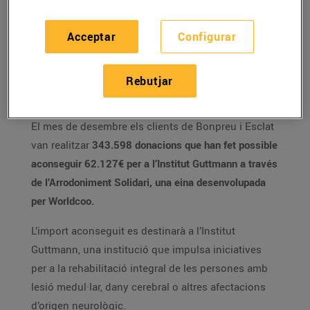
mitjançant la immersió lingüística, a la
Catalunya Nord.
Acceptar
Configurar
Des de febrer de 2019, s’han realitzat més
de 12 milions de donacions i s’han
aconseguit més de 2 milions d’euros a
Rebutjar
través d’aquesta iniciativa solidària.
El mes de desembre els clients de Bonpreu i Esclat
van realitzar
343.598
donacions
que han fet possible
aconseguir
62.127€
per a l’Institut Guttmann a través
de l’Arrodoniment Solidari, una eina desenvolupada
per Worldcoo.
L’import aconseguit es destinarà a l’Institut
Guttmann, una institució que impulsa iniciatives
per a la rehabilitació integral de les persones amb
lesió medul·lar, dany cerebral o altres afectacions
d’origen neurològic.