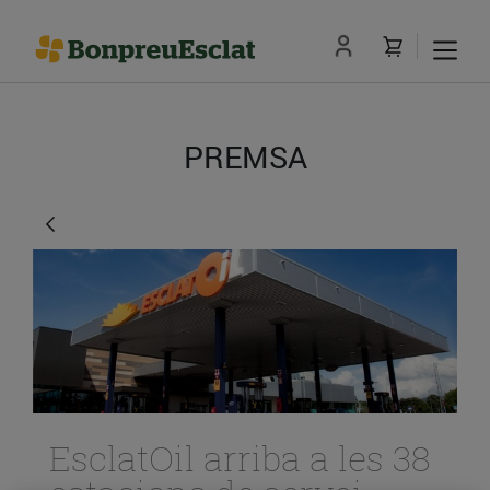
PREMSA
EsclatOil arriba a les 38