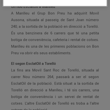
Un nou EsclatOil a Manlleu
A Manlleu el Grup Bon Preu ha adquirit Movil
Ausona, situada al passeig de Sant Joan número
240, a la sortida de la població en direcció a Torelló.
És una benzinera de 6 carrers que té una petita
botiga de conveniència, cafeteria i rentat de cotxes.
Manlleu és una de les primeres poblacions on Bon
Preu va obrir els seus establiments.
El segon EsclatOil a Torelló
La fins ara Movil Sant Roc de Torelló, situada al
carrer Nou número 264, passarà a ser el segon
EsclatOil de la població. Està situat a la sortida de
Torelló en direcció a Manlleu, i té sis carrers, una
botiga de conveniència i un servei de rentat de
cotxes. L’altre EsclatOil de Torelló es troba a l’altre
extrem de la població.