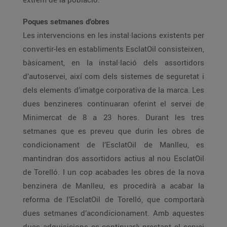
Poques setmanes d’obres
Les intervencions en les instal·lacions existents per
convertir-les en establiments EsclatOil consisteixen,
bàsicament, en la instal·lació dels assortidors
d’autoservei, així com dels sistemes de seguretat i
dels elements d’imatge corporativa de la marca. Les
dues benzineres continuaran oferint el servei de
Minimercat de 8 a 23 hores. Durant les tres
setmanes que es preveu que durin les obres de
condicionament de l’EsclatOil de Manlleu, es
mantindran dos assortidors actius al nou EsclatOil
de Torelló. I un cop acabades les obres de la nova
benzinera de Manlleu, es procedirà a acabar la
reforma de l’EsclatOil de Torelló, que comportarà
dues setmanes d’acondicionament. Amb aquestes
dues adquisicions es continuarà prestant el servei