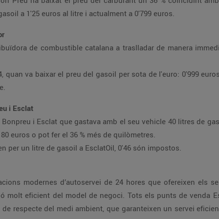
on Preu ha baixat el preu del carburant un 36 % coincidint amb 
asoil a 1'25 euros al litre i actualment a 0'799 euros.
or
ibuïdora de combustible catalana a traslladar de manera immedi
quan va baixar el preu del gasoil per sota de l'euro: 0'999 euros
e.
eu i Esclat
eta Bonpreu i Esclat que gastava amb el seu vehicle 40 litres de ga
 80 euros o pot fer el 36 % més de quilòmetres.
per un litre de gasoil a EsclatOil, 0'46 són impostos.
acions modernes d’autoservei de 24 hores que ofereixen els se
ió molt eficient del model de negoci. Tots els punts de venda Es
i de respecte del medi ambient, que garanteixen un servei eficient