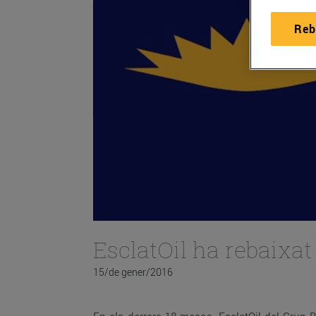
Reb
EsclatOil ha rebaixat
15/de gener/2016