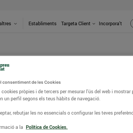
ltres
Establiments
Targeta Client
Incorpora't
PREMSA
l consentiment de les Cookies
itat dels supermercats Bonpreu i Esclat a través de la
 cookies pròpies i de tercers per mesurar l’ús del web i mostrar 
n un perfil segons els teus hàbits de navegació.
ptar, rebutjar les no essencials o configurar les teves preferènc
rmació a la
Política de Cookies.