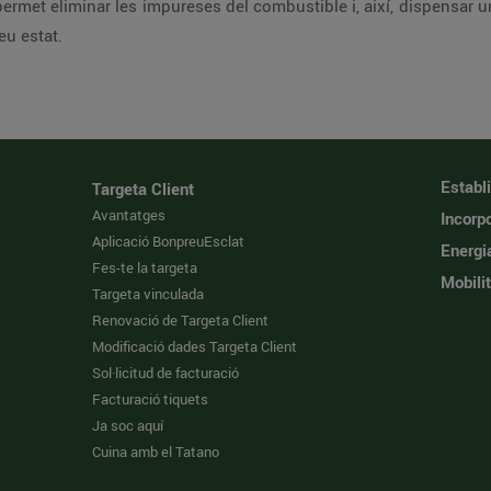
ermet eliminar les impureses del combustible i, així, dispensar u
eu estat.
Establ
Targeta Client
Avantatges
Incorpo
Aplicació BonpreuEsclat
Energi
Fes-te la targeta
Mobilit
Targeta vinculada
Renovació de Targeta Client
Modificació dades Targeta Client
Sol·licitud de facturació
Facturació tiquets
Ja soc aquí
Cuina amb el Tatano