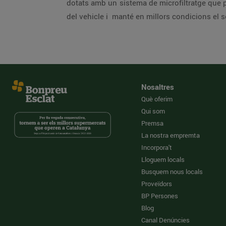
dotats amb un sistema de microfiltratge que p
del vehicle i manté en millors condicions el s
Nosaltres
Què oferim
Qui som
Premsa
La nostra empremta
Incorpora't
Lloguem locals
Busquem nous locals
Proveïdors
BP Persones
Blog
Canal Denúncies