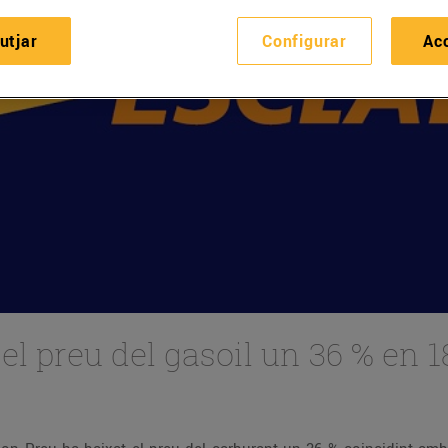
utjar
Configurar
Ac
 el preu del gasoil un 36 % en 