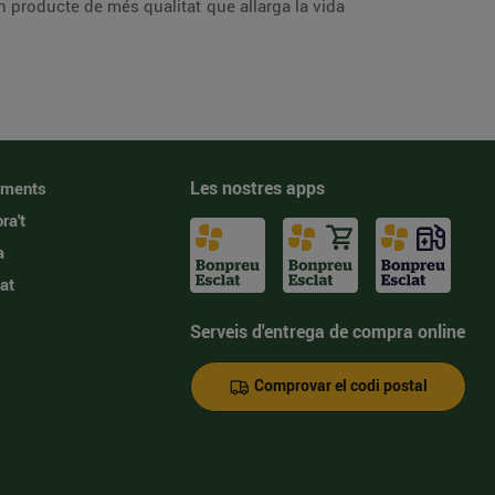
n producte de més qualitat que allarga la vida
Les nostres apps
iments
ra't
a
at
Serveis d'entrega de compra online
Comprovar el codi postal