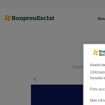
Nosa
Gestió de
Segueix l'actual
Utilitzem
basada e
Pots acce
Més info