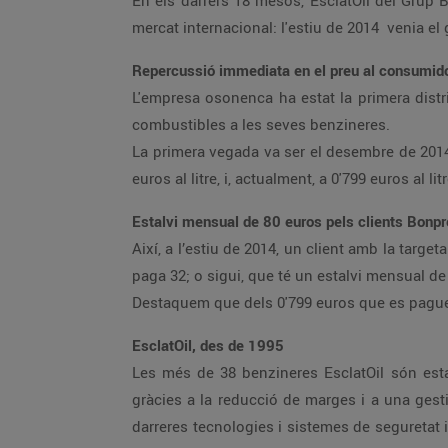
En els darrers 18 mesos, EsclatOil del Grup B
mercat internacional: l'estiu de 2014 venia el g
Repercussió immediata en el preu al consumid
L'empresa osonenca ha estat la primera distr
combustibles a les seves benzineres.
La primera vegada va ser el desembre de 2014, 
euros al litre, i, actualment, a 0'799 euros al litr
Estalvi mensual de 80 euros pels clients Bonpr
Així, a l’estiu de 2014, un client amb la targ
paga 32; o sigui, que té un estalvi mensual de
Destaquem que dels 0'799 euros que es paguen 
EsclatOil, des de 1995
Les més de 38 benzineres EsclatOil són est
gràcies a la reducció de marges i a una gest
darreres tecnologies i sistemes de seguretat 