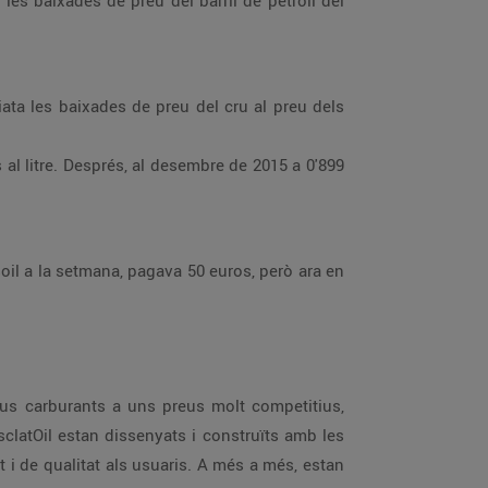
les baixades de preu del barril de petroli del
ata les baixades de preu del cru al preu dels
 al litre. Després, al desembre de 2015 a 0'899
soil a la setmana, pagava 50 euros, però ara en
us carburants a uns preus molt competitius,
clatOil estan dissenyats i construïts amb les
 i de qualitat als usuaris. A més a més, estan