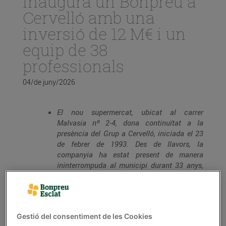
inaugura un Bonpreu a
Cervelló amb una
inversió de 12 M€ i un
equip de 38
professionals
04/de juny/2026
El nou supermercat, ubicat al carrer
Malvasia nº 2-4, dona continuïtat a la
presència del Grup a Cervelló, iniciada el 23
de febrer de 1993. Des de llavors, la
companyia ha estat present de manera
ininterrompuda al municipi durant 33 anys,
consolidant una relació de proximitat amb
els veïns i veïnes. Aquest nou establiment
recull aquest llegat i el projecta cap al futur
amb un format més competitiu i una millor
Gestió del consentiment de les Cookies
experiència de compra