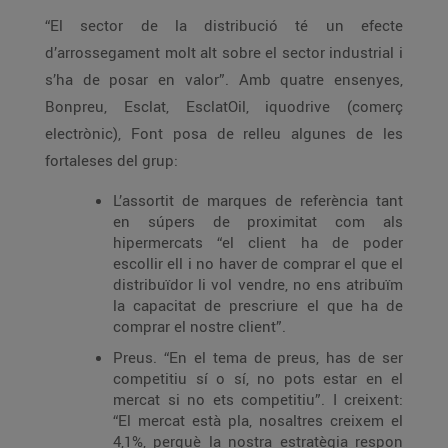
“El sector de la distribució té un efecte
d’arrossegament molt alt sobre el sector industrial i
s’ha de posar en valor”. Amb quatre ensenyes,
Bonpreu, Esclat, EsclatOil, iquodrive (comerç
electrònic), Font posa de relleu algunes de les
fortaleses del grup:
L’assortit de marques de referència tant
en súpers de proximitat com als
hipermercats “el client ha de poder
escollir ell i no haver de comprar el que el
distribuïdor li vol vendre, no ens atribuïm
la capacitat de prescriure el que ha de
comprar el nostre client”.
Preus. “En el tema de preus, has de ser
competitiu sí o sí, no pots estar en el
mercat si no ets competitiu”. I creixent:
“El mercat està pla, nosaltres creixem el
4,1%, perquè la nostra estratègia respon