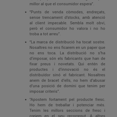
millor al que el consumidor espera”.
“Punts de venda còmodes, endreçats,
sense trencament d’stocks, amb atenció
al client impecable. Sembla molt obvi,
però el consumidor ho valora i no ho
troba a tot arreu”.
“La marca de distribució ha tocat sostre.
Nosaltres no ens ficarem en un paper que
no ens toca. La distribució no s’ha
d’imposar, són els fabricants que han de
fixar preus i novetats. Qui entén de
productes i d’innovació no és el
distribuïdor sinó el fabricant. Nosaltres
anem de bracet d’ells, no hem d’abusar
d’una posició de domini que tenim per
imposar criteris”.
“Apostem fortament pel producte fresc.
Ho hem de treballar i potenciar més.
Tenim les millors seccions de fresc i
creiem en el seu recorregut. A altres