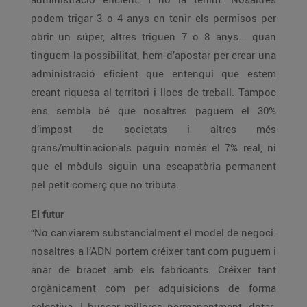
podem trigar 3 o 4 anys en tenir els permisos per
obrir un súper, altres triguen 7 o 8 anys... quan
tinguem la possibilitat, hem d’apostar per crear una
administració eficient que entengui que estem
creant riquesa al territori i llocs de treball. Tampoc
ens sembla bé que nosaltres paguem el 30%
d’impost de societats i altres més
grans/multinacionals paguin només el 7% real, ni
que el mòduls siguin una escapatòria permanent
pel petit comerç que no tributa.
El futur
“No canviarem substancialment el model de negoci:
nosaltres a l’ADN portem créixer tant com puguem i
anar de bracet amb els fabricants. Créixer tant
orgànicament com per adquisicions de forma
selectiva. I buscar millores permanentment, dotar-