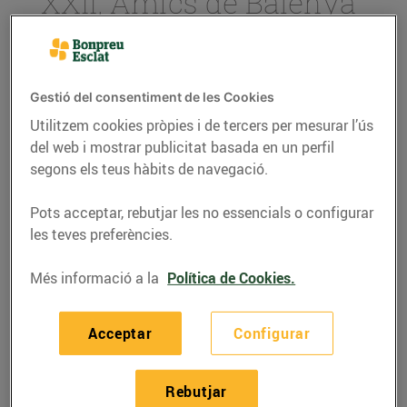
XXII, Amics de Balenyà
i l’Associació de Fidels
de l’Ajuda, guanyadors
del concurs de
Gestió del consentiment de les Cookies
projectes de les entitats
Utilitzem cookies pròpies i de tercers per mesurar l’ús
de Balenyà
del web i mostrar publicitat basada en un perfil
segons els teus hàbits de navegació.
28/d’agost/2018
Pots acceptar, rebutjar les no essencials o configurar
S’ha celebrat la segona edició del concurs
les teves preferències.
de projectes de les entitats fruit de l’acord
entre Bon Preu i l’Ajuntament de Balenyà
Més informació a la
Política de Cookies.
El concurs té per objectiu el finançament
de projectes que millorin la qualitat de
Acceptar
Configurar
vida dels veïns de Balenyà
Rebutjar