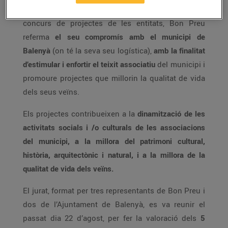
Amb la convocatòria de la segona edició del
concurs de projectes de les entitats, Bon Preu
referma
el seu compromís amb el municipi de
Balenyà
(on té la seva seu logística),
amb la finalitat
d’estimular i enfortir el teixit associatiu
del municipi i
promoure projectes que millorin la qualitat de vida
dels seus veïns.
Els projectes contribueixen a la
dinamització de les
activitats socials i /o culturals de les associacions
del municipi, a la millora del patrimoni cultural,
història, arquitectònic i natural, i a la millora de la
qualitat de vida dels veïns.
El jurat, format per tres representants de Bon Preu i
dos de l’Ajuntament de Balenyà, es va reunir el
passat dia 22 d’agost, per fer la valoració dels
5