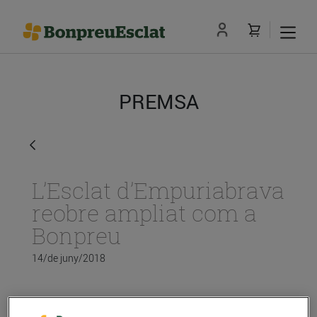
PREMSA
L’Esclat d’Empuriabrava
reobre ampliat com a
Bonpreu
14/de juny/2018
L’Esclat d’Empuriabrava reobre ampliat com a