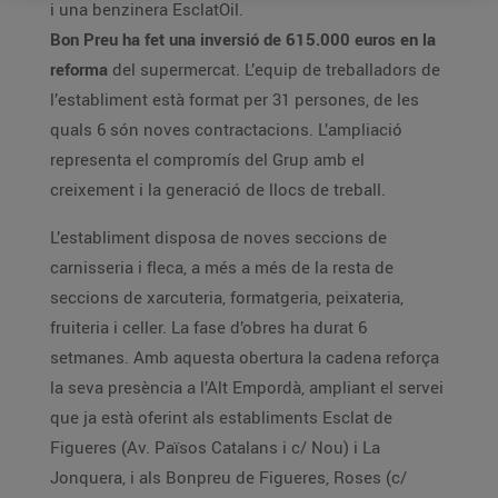
i una benzinera EsclatOil.
Bon Preu ha fet una inversió de 615.000 euros en la
reforma
del supermercat. L’equip de treballadors de
l’establiment està format per 31 persones, de les
quals 6 són noves contractacions. L’ampliació
representa el compromís del Grup amb el
creixement i la generació de llocs de treball.
L’establiment disposa de noves seccions de
carnisseria i fleca, a més a més de la resta de
seccions de xarcuteria, formatgeria, peixateria,
fruiteria i celler. La fase d’obres ha durat 6
setmanes. Amb aquesta obertura la cadena reforça
la seva presència a l’Alt Empordà, ampliant el servei
que ja està oferint als establiments Esclat de
Figueres (Av. Països Catalans i c/ Nou) i La
Jonquera, i als Bonpreu de Figueres, Roses (c/