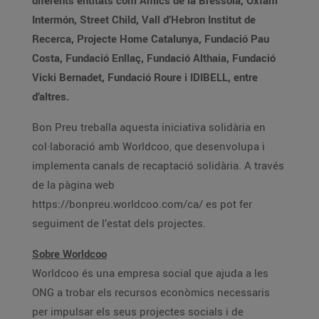
diferents entitats com Amics de la Bressola, Oxfam
Intermón, Street Child, Vall d’Hebron Institut de
Recerca, Projecte Home Catalunya, Fundació Pau
Costa, Fundació Enllaç, Fundació Althaia, Fundació
Vicki Bernadet, Fundació Roure i IDIBELL, entre
d’altres.
Bon Preu treballa aquesta iniciativa solidària en
col·laboració amb Worldcoo, que desenvolupa i
implementa canals de recaptació solidària. A través
de la pàgina web
https://bonpreu.worldcoo.com/ca/ es pot fer
seguiment de l’estat dels projectes.
Sobre Worldcoo
Worldcoo és una empresa social que ajuda a les
ONG a trobar els recursos econòmics necessaris
per impulsar els seus projectes socials i de