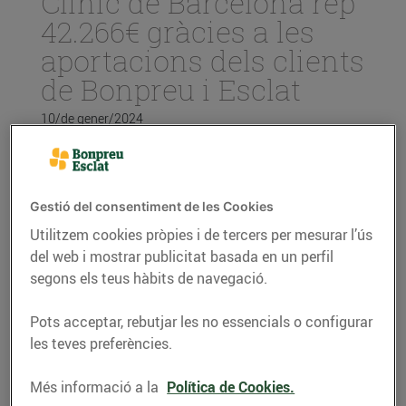
Clínic de Barcelona rep
42.266€ gràcies a les
aportacions dels clients
de Bonpreu i Esclat
10/de gener/2024
La recaptació s’ha portat terme a través
de l’Arrodoniment Solidari als
Gestió del consentiment de les Cookies
establiments del Grup Bon Preu durant el
mes de desembre i s’han realitzat 293.904
Utilitzem cookies pròpies i de tercers per mesurar l’ús
donacions en total.
del web i mostrar publicitat basada en un perfil
L’import va destinat a la Fundació de
segons els teus hàbits de navegació.
Recerca Clínic de Barcelona (Hospital
Clínic Barcelona – IDIBAPS),
Pots acceptar, rebutjar les no essencials o configurar
concretament a un projecte que busca
les teves preferències.
trobar respostes a l’origen de
l’endometriosi i nous tractaments per fer-
Més informació a la
Política de Cookies.
hi front.