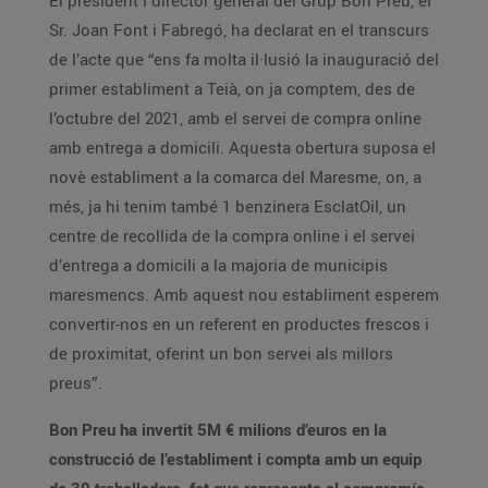
El president i director general del Grup Bon Preu, el
Sr. Joan Font i Fabregó, ha declarat en el transcurs
de l’acte que “ens fa molta il·lusió la inauguració del
primer establiment a Teià, on ja comptem, des de
l’octubre del 2021, amb el servei de compra online
amb entrega a domicili. Aquesta obertura suposa el
novè establiment a la comarca del Maresme, on, a
més, ja hi tenim també 1 benzinera EsclatOil, un
centre de recollida de la compra online i el servei
d’entrega a domicili a la majoria de municipis
maresmencs. Amb aquest nou establiment esperem
convertir-nos en un referent en productes frescos i
de proximitat, oferint un bon servei als millors
preus”.
Bon Preu ha invertit 5M € milions d’euros en la
construcció de l’establiment i compta amb un equip