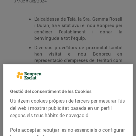
07/de maig/2024
L’alcaldessa de Teià, la Sra. Gemma Rosell
i Duran, ha visitat avui el nou Bonpreu per
conèixer l’establiment i donar la
benvinguda a tot l’equip.
Diversos proveïdors de proximitat també
han visitat el nou Bonpreu en
representació d’empreses del territori com
Vins Alta Alella, Torrent i fills, Cooperativa
Conca de la Tordera i Espinaler.
L’establiment té una superfície de vendes
de 820m2, ha suposat una inversió de
Gestió del consentiment de les Cookies
5M€ milions d’euros i disposa de
Utilitzem cookies pròpies i de tercers per mesurar l’ús
pàrquing, que comptarà amb places amb
del web i mostrar publicitat basada en un perfil
carregadors per a vehicles elèctrics.
segons els teus hàbits de navegació.
Aquest nou supermercat, com tots els
establiments Bonpreu, es caracteritza pel
Pots acceptar, rebutjar les no essencials o configurar
producte fresc de qualitat i de km0, preus