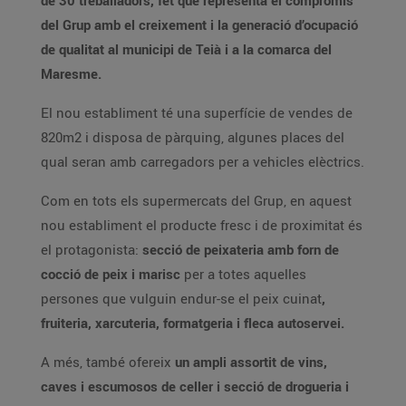
de 30 treballadors, fet que representa el compromís
del Grup amb el creixement i la generació d’ocupació
de qualitat al municipi de Teià i a la comarca del
Maresme.
El nou establiment té una superfície de vendes de
820m2 i disposa de pàrquing, algunes places del
qual seran amb carregadors per a vehicles elèctrics.
Com en tots els supermercats del Grup, en aquest
nou establiment el producte fresc i de proximitat és
el protagonista:
secció de peixateria amb forn de
cocció de peix i marisc
per a totes aquelles
persones que vulguin endur-se el peix cuinat
,
fruiteria, xarcuteria, formatgeria i fleca autoservei.
A més, també ofereix
un ampli assortit de vins,
caves i escumosos de celler i secció de drogueria i