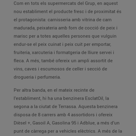
Com en tots els supermercats del Grup, en aquest
nou establiment el producte fresc i de proximitat és
el protagonista: carnisseria amb vitrina de carn
madurada, peixateria amb forn de cocció de peix i
marisc per a totes aquelles persones que vulguin
endur-se el peix cuinat i peix cuit per emportar,
fruiteria, xarcuteria i formatgeria de lliure servei i
fleca. A més, també ofereix un ampli assortit de
vins, caves i escumosos de celler i secció de
drogueria i perfumeria.
Per altra banda, en el mateix recinte de
l’establiment, hi ha una benzinera EsclatOil, la
segona a la ciutat de Terrassa. Aquesta benzinera
disposa de 8 carrers amb 4 assortidors i ofereix
Dièsel +, Gasoil A, Gasolina 95 i Adblue, a més d’un
punt de càrrega per a vehicles elèctrics. A més de la