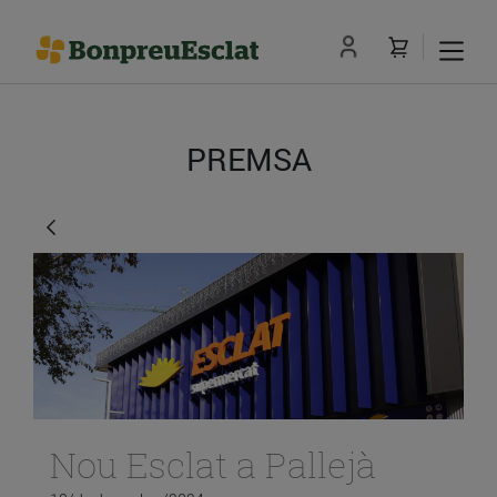
PREMSA
Nou Esclat a Pallejà