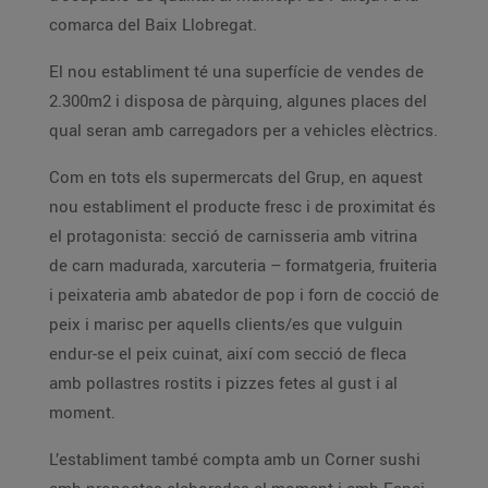
comarca del Baix Llobregat.
El nou establiment té una superfície de vendes de
2.300m2 i disposa de pàrquing, algunes places del
qual seran amb carregadors per a vehicles elèctrics.
Com en tots els supermercats del Grup, en aquest
nou establiment el producte fresc i de proximitat és
el protagonista: secció de carnisseria amb vitrina
de carn madurada, xarcuteria – formatgeria, fruiteria
i peixateria amb abatedor de pop i forn de cocció de
peix i marisc per aquells clients/es que vulguin
endur-se el peix cuinat, així com secció de fleca
amb pollastres rostits i pizzes fetes al gust i al
moment.
L’establiment també compta amb un Corner sushi