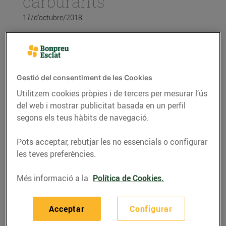
carburants
17/d’octubre/2018
Coneixeu el nou etiquetatge dels carburants?
Gestió del consentiment de les Cookies
El 12 d’octubre va entrar en vigor el nou etiquetatge
dels carburants a tots els estats membres de la
Utilitzem cookies pròpies i de tercers per mesurar l’ús
del web i mostrar publicitat basada en un perfil
Unió Europea.
segons els teus hàbits de navegació.
La nova regulació introdueix etiquetes i
Pots acceptar, rebutjar les no essencials o configurar
nomenclatures unificades en l’àmbit europeu, amb
les teves preferències.
l’objectiu de:
Fomentar l’ús de les energies netes.
Més informació a la
Política de Cookies.
Reduir els carburants més contaminants.
Millorar la informació als consumidors.
Acceptar
Configurar