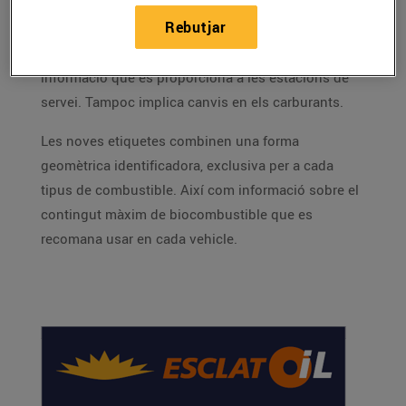
Rebutjar
El nou etiquetatge informatiu no modifica la
informació que es proporciona a les estacions de
servei. Tampoc implica canvis en els carburants.
Les noves etiquetes combinen una forma
geomètrica identificadora, exclusiva per a cada
tipus de combustible. Així com informació sobre el
contingut màxim de biocombustible que es
recomana usar en cada vehicle.