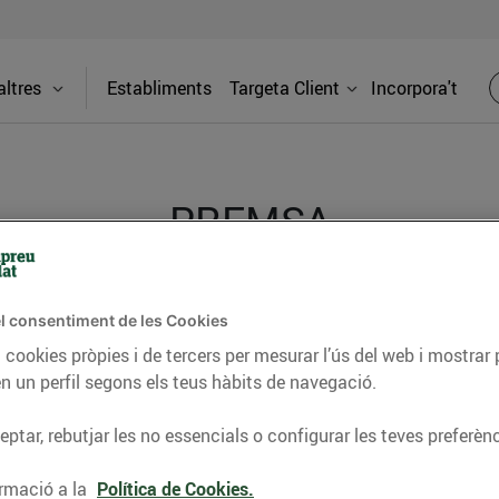
ltres
Establiments
Targeta Client
Incorpora't
PREMSA
itat dels supermercats Bonpreu i Esclat a través de la
l consentiment de les Cookies
 cookies pròpies i de tercers per mesurar l’ús del web i mostrar 
n un perfil segons els teus hàbits de navegació.
ptar, rebutjar les no essencials o configurar les teves preferènc
rmació a la
Política de Cookies.