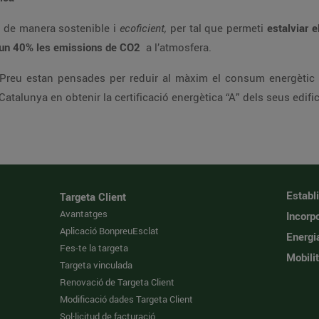
 de Manlleu s’ha construït de manera sostenible i
ecoficient,
per tal que permeti
estalviar e
ir un 40% les emissions de CO2
a l’atmosfera.
manera eficient. El Grup va ser dels primers a C
Establ
Targeta Client
Avantatges
Incorpo
Aplicació BonpreuEsclat
Energi
Fes-te la targeta
Mobilit
Targeta vinculada
Renovació de Targeta Client
Modificació dades Targeta Client
Sol·licitud de facturació