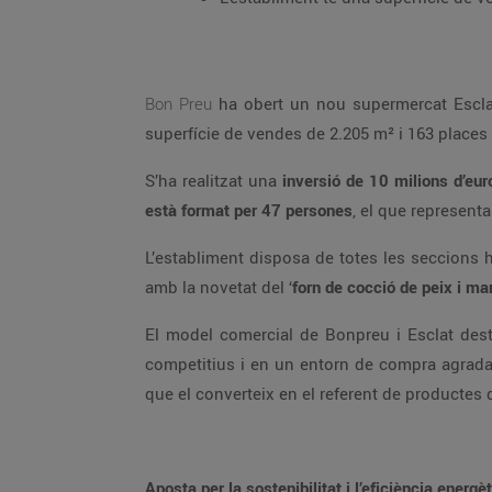
Bon Preu
ha obert un nou supermercat Esclat a Manlleu situat a la carretera de Roda, s/n, a l’antiga fabrica de Can Brocato. El nou establiment té una
superfície de vendes de 2.205 m² i 163 pla
S’ha realitzat una
inversió de 10 milions d’eu
està format per 47 persones
L’establiment disposa de totes les seccions habituals on destaquen la carnisseria, la xarcuteria-formatgeria, la fruiteria i la peixateria i, en aquesta, compta
amb la novetat del ‘
forn de cocció d
El model comercial de Bonpreu i Esclat destaca per oferir una àmplia varietat i qualitat dels productes, una excel·lent atenció al client, amb preus molt
competitius i en un entorn de c
que el converteix en el 
Aposta per la sostenibilitat i l’eficiència energè