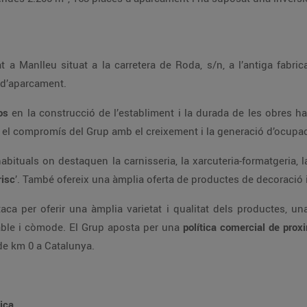
ces d’aparcament.
ros
en la construcció de l’establiment i
e peix i marisc
’. També ofereix una 
ompra agradable i còmode. El Grup aposta per una
referent de productes de km 0 a Catalunya.
tica