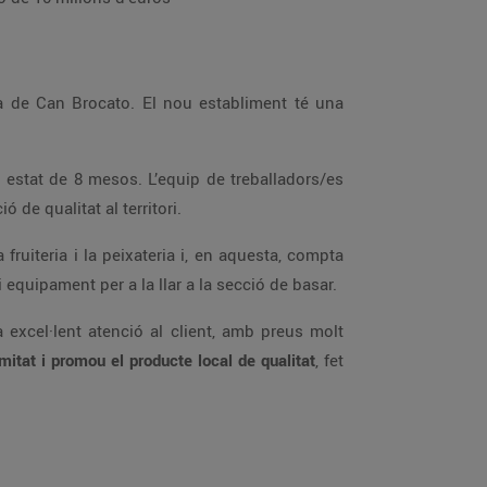
 la durada de les obres ha estat de 8 mesos. L’equip de treballadors/es
, el que representa el compromís del Grup amb el creixement i la generació d’ocupació de qualitat al territori.
àmplia oferta de productes de decoració i equipament per a la llar a la secció de basar.
política comercial de proximitat i promou el producte local de qualitat
, fet