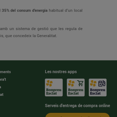
l 35% del consum d’energia
habitual d’un local
atalunya en obtenir la certificació energètica “A” dels seus edificis, que concedeix la Generalitat.
Les nostres apps
iments
ra't
a
at
Serveis d'entrega de compra online