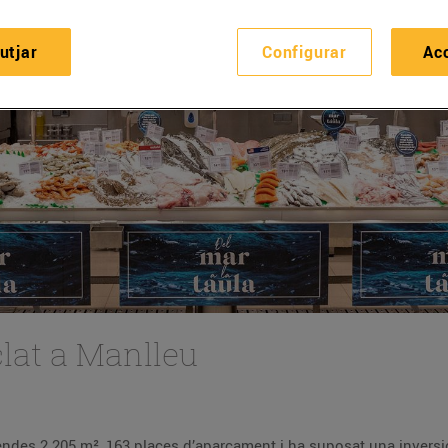
utjar
Configurar
Ac
lat a Manlleu
L’establiment té una superfície de vendes 2.205 m², 163 places d’aparcament i