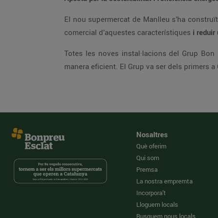
El nou supermercat
comercial d’aquestes característiques
i redu
Totes les noves instal·lacions del Grup Bon Preu estan pensades per reduir al màxim el consum energètic amb un sistema de gestió que les regula de
Nosaltres
Què oferim
Qui som
Premsa
La nostra empremta
Incorpora't
Lloguem locals
Busquem nous locals