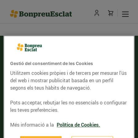
Gestió del consentiment de les Cookies
Serveis d'entrega de compra online
Utilitzem cookies pròpies i de tercers per mesurar l’ús
del web i mostrar publicitat basada en un perfil
Comprovar el codi postal
segons els teus hàbits de navegació.
Pots acceptar, rebutjar les no essencials o configurar
les teves preferències.
Nosaltres
Targeta Client
Més informació a la
Política de Cookies.
Establiments