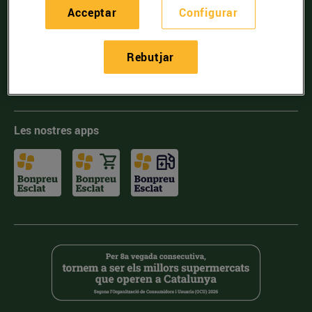
Acceptar
Configurar
Incorpora't
Energia
Rebutjar
Mobilitat
Les nostres apps