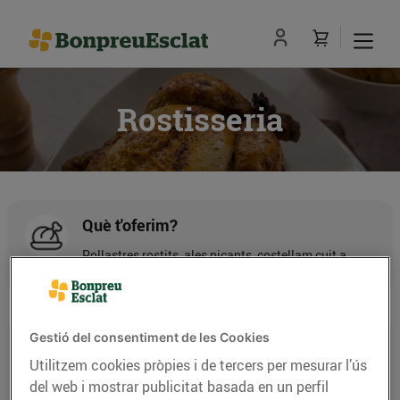
Rostisseria
Què t'oferim?
Pollastres rostits, ales picants, costellam cuit a
baixa temperatura, galtes de porc, patates,...
Gestió del consentiment de les Cookies
Carn ben melosa
Utilitzem cookies pròpies i de tercers per mesurar l’ús
Cuinem el producte als nostres forns a foc lent
del web i mostrar publicitat basada en un perfil
perquè la carn quedi ben melosa.