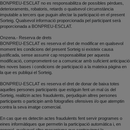
BONPREU-ESCLAT no es responsabilitza de possibles pèrdues,
deterioraments, robatoris, retards o qualsevol circumstància
imputable a tercers que puguin afectar la participació en el present
Sorteig. Qualsevol informació proporcionada pel participant serà
proporcionada a BONPREU-ESCLAT.
Onzena.- Reserva de drets
BONPREU-ESCLAT es reserva el dret de modificar en qualsevol
moment les condicions del present Sorteig si existeix causa
justificada, sense assumir cap responsabilitat per aquesta
modificació, comprometent-se a comunicar amb suficient anticipació
les noves bases i condicions de participació a la mateixa pàgina en
la que es publiqui el Sorteig.
BONPREU-ESCLAT es reserva el dret de donar de baixa totes
aquelles persones participants que estiguin fent un mal ús del
Sorteig, realitzin actes fraudulents, perjudiquin altres persones
participants o participin amb fotografies ofensives i/o que atemptin
contra la seva imatge comercial.
En cas que es detectin actes fraudulents fent servir programes o
eines informàtiques que permetin la participació automàtica i, en