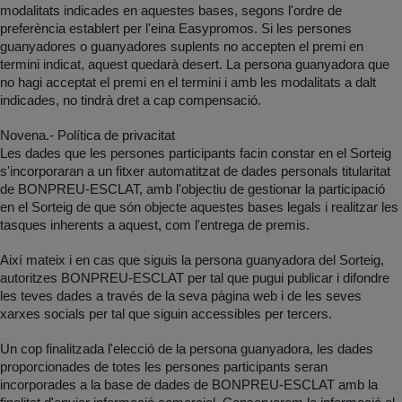
modalitats indicades en aquestes bases, segons l'ordre de
preferència establert per l'eina Easypromos. Si les persones
guanyadores o guanyadores suplents no accepten el premi en
termini indicat, aquest quedarà desert. La persona guanyadora que
no hagi acceptat el premi en el termini i amb les modalitats a dalt
indicades, no tindrà dret a cap compensació.
Novena.- Política de privacitat
Les dades que les persones participants facin constar en el Sorteig
s'incorporaran a un fitxer automatitzat de dades personals titularitat
de BONPREU-ESCLAT, amb l'objectiu de gestionar la participació
en el Sorteig de que són objecte aquestes bases legals i realitzar les
tasques inherents a aquest, com l'entrega de premis.
Així mateix i en cas que siguis la persona guanyadora del Sorteig,
autoritzes BONPREU-ESCLAT per tal que pugui publicar i difondre
les teves dades a través de la seva pàgina web i de les seves
xarxes socials per tal que siguin accessibles per tercers.
Un cop finalitzada l'elecció de la persona guanyadora, les dades
proporcionades de totes les persones participants seran
incorporades a la base de dades de BONPREU-ESCLAT amb la