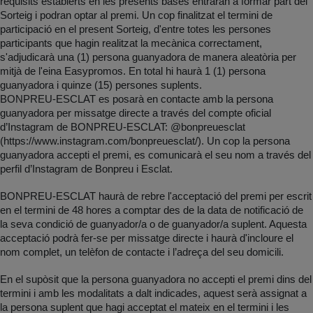
requisits establerts en les presents bases entraran a formar part del
Sorteig i podran optar al premi. Un cop finalitzat el termini de
participació en el present Sorteig, d'entre totes les persones
participants que hagin realitzat la mecànica correctament,
s'adjudicarà una (1) persona guanyadora de manera aleatòria per
mitjà de l'eina Easypromos. En total hi haurà 1 (1) persona
guanyadora i quinze (15) persones suplents.
BONPREU-ESCLAT es posarà en contacte amb la persona
guanyadora per missatge directe a través del compte oficial
d’Instagram de BONPREU-ESCLAT: @bonpreuesclat
(https://www.instagram.com/bonpreuesclat/). Un cop la persona
guanyadora accepti el premi, es comunicarà el seu nom a través del
perfil d’Instagram de Bonpreu i Esclat.
BONPREU-ESCLAT haurà de rebre l'acceptació del premi per escrit
en el termini de 48 hores a comptar des de la data de notificació de
la seva condició de guanyador/a o de guanyador/a suplent. Aquesta
acceptació podrà fer-se per missatge directe i haurà d'incloure el
nom complet, un telèfon de contacte i l’adreça del seu domicili.
En el supòsit que la persona guanyadora no accepti el premi dins del
termini i amb les modalitats a dalt indicades, aquest serà assignat a
la persona suplent que hagi acceptat el mateix en el termini i les