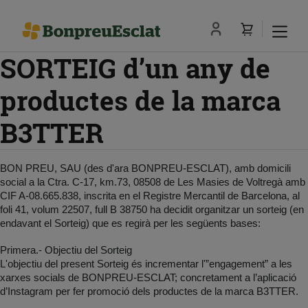
SORTEIG d’un any de
productes de la marca
B3TTER
BON PREU, SAU (des d'ara BONPREU-ESCLAT), amb domicili
social a la Ctra. C-17, km.73, 08508 de Les Masies de Voltregà amb
CIF A-08.665.838, inscrita en el Registre Mercantil de Barcelona, al
foli 41, volum 22507, full B 38750 ha decidit organitzar un sorteig (en
endavant el Sorteig) que es regirà per les següents bases:
Primera.- Objectiu del Sorteig
L'objectiu del present Sorteig és incrementar l'”engagement” a les
xarxes socials de BONPREU-ESCLAT; concretament a l’aplicació
d’Instagram per fer promoció dels productes de la marca B3TTER.