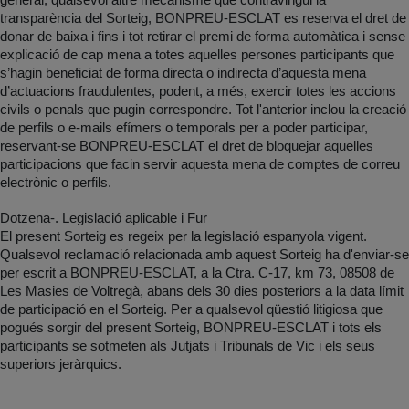
general, qualsevol altre mecanisme que contravingui la
transparència del Sorteig, BONPREU-ESCLAT es reserva el dret de
donar de baixa i fins i tot retirar el premi de forma automàtica i sense
explicació de cap mena a totes aquelles persones participants que
s’hagin beneficiat de forma directa o indirecta d’aquesta mena
d’actuacions fraudulentes, podent, a més, exercir totes les accions
civils o penals que pugin correspondre. Tot l'anterior inclou la creació
de perfils o e-mails efímers o temporals per a poder participar,
reservant-se BONPREU-ESCLAT el dret de bloquejar aquelles
participacions que facin servir aquesta mena de comptes de correu
electrònic o perfils.
Dotzena-. Legislació aplicable i Fur
El present Sorteig es regeix per la legislació espanyola vigent.
Qualsevol reclamació relacionada amb aquest Sorteig ha d'enviar-se
per escrit a BONPREU-ESCLAT, a la Ctra. C-17, km 73, 08508 de
Les Masies de Voltregà, abans dels 30 dies posteriors a la data límit
de participació en el Sorteig. Per a qualsevol qüestió litigiosa que
pogués sorgir del present Sorteig, BONPREU-ESCLAT i tots els
participants se sotmeten als Jutjats i Tribunals de Vic i els seus
superiors jeràrquics.