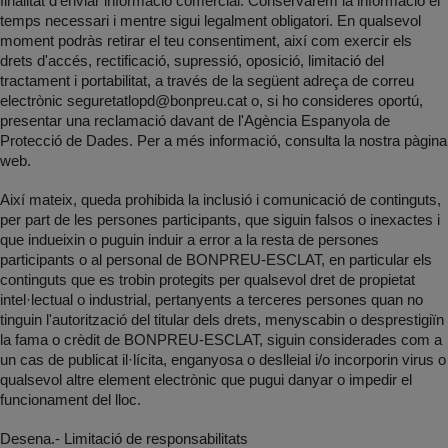
finalitat d'enviar informació comercial. Conservarem la informació el
temps necessari i mentre sigui legalment obligatori. En qualsevol
moment podràs retirar el teu consentiment, així com exercir els
drets d'accés, rectificació, supressió, oposició, limitació del
tractament i portabilitat, a través de la següent adreça de correu
electrònic
seguretatlopd@bonpreu.cat
o, si ho consideres oportú,
presentar una reclamació davant de l'Agència Espanyola de
Protecció de Dades. Per a més informació, consulta la nostra pàgina
web.
Així mateix, queda prohibida la inclusió i comunicació de continguts,
per part de les persones participants, que siguin falsos o inexactes i
que indueixin o puguin induir a error a la resta de persones
participants o al personal de BONPREU-ESCLAT, en particular els
continguts que es trobin protegits per qualsevol dret de propietat
intel·lectual o industrial, pertanyents a terceres persones quan no
tinguin l'autorització del titular dels drets, menyscabin o desprestigiïn
la fama o crèdit de BONPREU-ESCLAT, siguin considerades com a
un cas de publicat il·lícita, enganyosa o deslleial i/o incorporin virus o
qualsevol altre element electrònic que pugui danyar o impedir el
funcionament del lloc.
Desena.- Limitació de responsabilitats