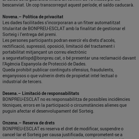
bescanviat. Un cop transcorregut aquest període, el saldo caducarà.
Novena.– Política de privacitat
Les dades facilitades s’incorporaran a un fitxer automatitzat
titularitat de BONPREU-ESCLAT amb la finalitat de gestionar el
Sorteig i l’entrega del premi.
Les persones participants podran exercir els drets d’accés,
rectificació, supressió, oposició, limitació del tractament i
portabilitat mitjançant un correu electrònic
a
seguretatlopd@bonpreu.cat
, o bé presentar una reclamació davant
l’Agència Espanyola de Protecció de Dades.
Queda prohibit publicar continguts ofensius, fraudulents,
enganyosos o que vulnerin drets de propietat intel·lectual o
industrial de tercers.
Desena.– Limitació de responsabilitats
BONPREU-ESCLAT no es responsabilitza de possibles incidències
tècniques, errors en la participació o circumstàncies alienes que
puguin afectar el desenvolupament del Sorteig.
Onzena.– Reserva de drets
BONPREU-ESCLAT es reserva el dret de modificar, suspendre o
cancel·lar el Sorteig per causa justificada, comprometent-se a