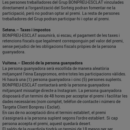
Les persones treballadores del Grup BONPREU-ESCLAT vinculades
directament a l’organització del Sorteig podran fomentar-ne la
participació, però no podran optar al premi. La resta de persones
treballadores del Grup podran participar-hi i optar al premi.
Setena.– Taxes i impostos
BONPREU-ESCLAT assumirà, si escau, el pagament de les taxes i
retencions fiscals que legalment corresponguin pel valor del premi,
sense perjudici de les obligacions fiscals pròpies de la persona
guanyadora.
Vuitena.– Elecció de la persona guanyadora
La persona guanyadora serà escollida de manera aleatòria
mitjançant l’eina Easypromos, entre totes les participacions vàlides.
Hi haurà una (1) persona guanyadora i cinc (5) persones suplents.
BONPREU-ESCLAT contactarà amb la persona guanyadora
mitjançant missatge directe a Instagram. La persona guanyadora
disposarà d’un termini de 48 hores per acceptar el premi i facilitar les
dades necessàries (nom complet, telèfon de contacte i número de
Targeta Client Bonpreu i Esclat).
En cas de no acceptació dins el termini establert, el premi
s’assignarà a la persona suplent segons l’ordre establert. Si cap
persona accepta el premi, aquest quedarà desert.
El saldo de la guardiola tindrà un termini de 18 mesos per ser