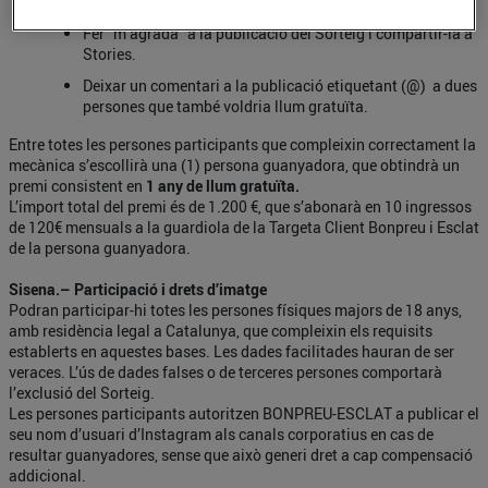
Seguir el perfil oficial de @bonpreuesclat.
Fer “m’agrada” a la publicació del Sorteig i compartir-la a
Stories.
Deixar un comentari a la publicació etiquetant (@) a dues
persones que també voldria llum gratuïta.
Entre totes les persones participants que compleixin correctament la
mecànica s’escollirà una (1) persona guanyadora, que obtindrà un
premi consistent en
1 any de llum gratuïta.
L’import total del premi és de 1.200 €, que s’abonarà en 10 ingressos
de 120€ mensuals a la guardiola de la Targeta Client Bonpreu i Esclat
de la persona guanyadora.
Sisena.– Participació i drets d’imatge
Podran participar-hi totes les persones físiques majors de 18 anys,
amb residència legal a Catalunya, que compleixin els requisits
establerts en aquestes bases. Les dades facilitades hauran de ser
veraces. L’ús de dades falses o de terceres persones comportarà
l’exclusió del Sorteig.
Les persones participants autoritzen BONPREU-ESCLAT a publicar el
seu nom d’usuari d’Instagram als canals corporatius en cas de
resultar guanyadores, sense que això generi dret a cap compensació
addicional.