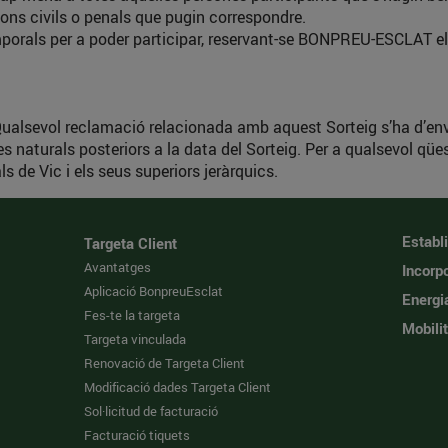
ions civils o penals que pugin correspondre.
temporals per a poder participar, reservant-se BONPREU-ESCLAT el
. Qualsevol reclamació relacionada amb aquest Sorteig s’ha d’en
s naturals posteriors a la data del Sorteig. Per a qualsevol qüe
s de Vic i els seus superiors jeràrquics.
Establ
Targeta Client
Avantatges
Incorpo
Aplicació BonpreuEsclat
Energi
Fes-te la targeta
Mobilit
Targeta vinculada
Renovació de Targeta Client
Modificació dades Targeta Client
Sol·licitud de facturació
Facturació tiquets