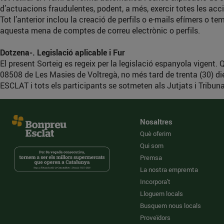
d’actuacions fraudulentes, podent, a més, exercir totes les acc
Tot l’anterior inclou la creació de perfils o e-mails efímers o 
aquesta mena de comptes de correu electrònic o perfils.
Dotzena-. Legislació aplicable i Fur
El present Sorteig es regeix per la legislació espanyola vigent
08508 de Les Masies de Voltregà, no més tard de trenta (30) die
ESCLAT i tots els participants se sotmeten als Jutjats i Tribunal
Nosaltres
Què oferim
Qui som
Premsa
La nostra empremta
Incorpora't
Lloguem locals
Busquem nous locals
Proveïdors