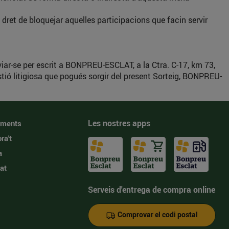
 dret de bloquejar aquelles participacions que facin servir
viar-se per escrit a BONPREU-ESCLAT, a la Ctra. C-17, km 73,
stió litigiosa que pogués sorgir del present Sorteig, BONPREU-
Les nostres apps
iments
ra't
a
at
Serveis d'entrega de compra online
Comprovar el codi postal