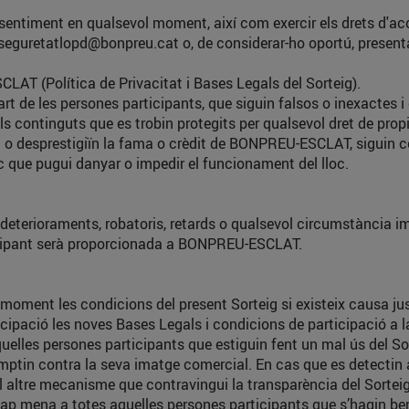
entiment en qualsevol moment, així com exercir els drets d'accés
seguretatlopd@bonpreu.cat
o, de considerar-ho oportú, presen
AT (Política de Privacitat i Bases Legals del Sorteig).
t de les persones participants, que siguin falsos o inexactes i 
 continguts que es trobin protegits per qualsevol dret de propie
in o desprestigiïn la fama o crèdit de BONPREU-ESCLAT, siguin c
nic que pugui danyar o impedir el funcionament del lloc.
terioraments, robatoris, retards o qualsevol circumstància imp
ticipant serà proporcionada a BONPREU-ESCLAT.
oment les condicions del present Sorteig si existeix causa jus
ació les noves Bases Legals i condicions de participació a la 
les persones participants que estiguin fent un mal ús del Sorte
emptin contra la seva imatge comercial. En cas que es detectin 
ol altre mecanisme que contravingui la transparència del Sortei
 cap mena a totes aquelles persones participants que s’hagin be