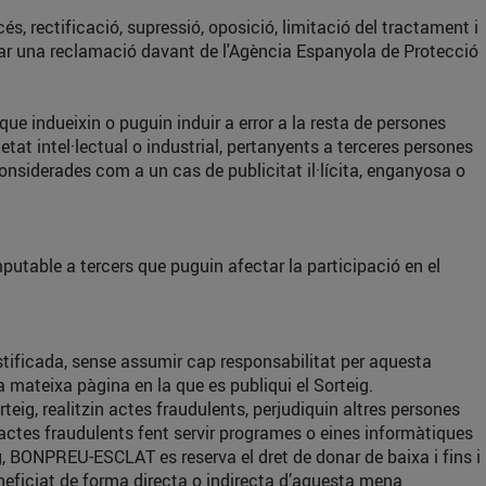
, rectificació, supressió, oposició, limitació del tractament i
tar una reclamació davant de l'Agència Espanyola de Protecció
que indueixin o puguin induir a error a la resta de persones
tat intel·lectual o industrial, pertanyents a terceres persones
onsiderades com a un cas de publicitat il·lícita, enganyosa o
utable a tercers que puguin afectar la participació en el
tificada, sense assumir cap responsabilitat per aquesta
mateixa pàgina en la que es publiqui el Sorteig.
ig, realitzin actes fraudulents, perjudiquin altres persones
actes fraudulents fent servir programes o eines informàtiques
g, BONPREU-ESCLAT es reserva el dret de donar de baixa i fins i
neficiat de forma directa o indirecta d’aquesta mena