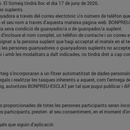
El Sorteig tindrà lloc el dia 17 de juny de 2026.
es suplents.
a a través del correu electrònic i/o número de telèfon que ti
 el seu nom a través d'aquesta mateixa pàgina web. BONPREU-ES
e la seva condició de guanyador/a o de guanyador/a suplent.
 d'incloure el nom complet, un telèfon de contacte i un correu 
assignat a la persona suplent que hagi acceptat el mateix en el 
 Si les persones guanyadores o guanyadores suplents no accepten
 i amb les modalitats a dalt indicades, no tindrà dret a cap c
rteig s'incorporaran a un fitxer automatitzat de dades personal
gals i realitzar les tasques inherents a aquest, com l'entrega d
ig, autoritzes BONPREU-ESCLAT per tal que pugui publicar i difo
ades proporcionades de totes les persones participants seran 
ones participants, presten el seu consentiment, en el moment d’in
als que siguin d’aplicació.