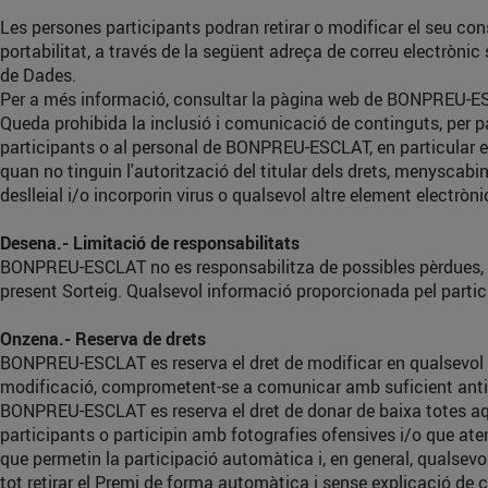
Les persones participants podran retirar o modificar el seu cons
portabilitat, a través de la següent adreça de correu electrònic
de Dades.
Per a més informació, consultar la pàgina web de BONPREU-ESCL
Queda prohibida la inclusió i comunicació de continguts, per par
participants o al personal de BONPREU-ESCLAT, en particular els
quan no tinguin l'autorització del titular dels drets, menyscab
deslleial i/o incorporin virus o qualsevol altre element electrò
Desena.- Limitació de responsabilitats
BONPREU-ESCLAT no es responsabilitza de possibles pèrdues, de
present Sorteig. Qualsevol informació proporcionada pel par
Onzena.- Reserva de drets
BONPREU-ESCLAT es reserva el dret de modificar en qualsevol m
modificació, comprometent-se a comunicar amb suficient anticip
BONPREU-ESCLAT es reserva el dret de donar de baixa totes aquel
participants o participin amb fotografies ofensives i/o que at
que permetin la participació automàtica i, en general, qualsev
tot retirar el Premi de forma automàtica i sense explicació de