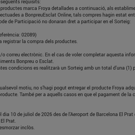
següents requisits:
roductes marca Froya detallades a continuació, als establimen
fectuades a BonpreuEsclat Online, tals compres hagin estat entr
de de Participació no donaran dret a participar en el Sorteig:
erència: 02089)
 registrar la compra dels productes.
o correu electrònic. En el cas de voler completar aquesta inform
bliments Bonpreu o Esclat.
stes condicions es realitzarà un Sorteig amb un total d’una (1
alsevol motiu, no s’hagi pogut entregar el producte Froya adquir
l producte. També per a aquells casos en que el pagament de la
 10 de juliol de 2026 des de l’Aeroport de Barcelona El Prat di
El Prat.
smorzar inclòs.