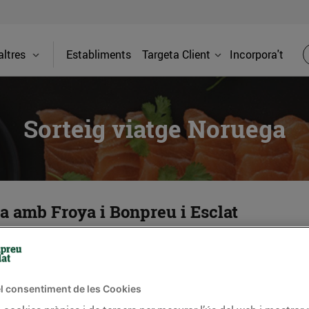
ltres
Establiments
Targeta Client
Incorpora't
Sorteig viatge Noruega
ga amb Froya i Bonpreu i Esclat
l consentiment de les Cookies