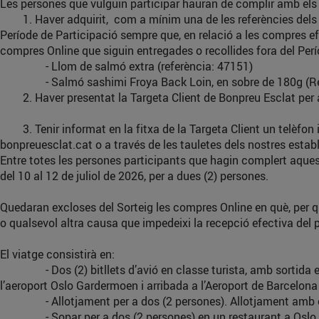
Les persones que vulguin participar hauran de complir amb els 
1. Haver adquirit, com a mínim una de les referències dels p
Període de Participació sempre que, en relació a les compres e
compres Online que siguin entregades o recollides fora del Perío
- Llom de salmó extra (referència: 47151)
- Salmó sashimi Froya Back Loin, en sobre de 180g (Ref
2. Haver presentat la Targeta Client de Bonpreu Esclat per a
3. Tenir informat en la fitxa de la Targeta Client un telèfon i/
bonpreuesclat.cat o a través de les tauletes dels nostres esta
Entre totes les persones participants que hagin complert aque
del 10 al 12 de juliol de 2026, per a dues (2) persones.
Quedaran excloses del Sorteig les compres Online en què, per qu
o qualsevol altra causa que impedeixi la recepció efectiva de
El viatge consistirà en:
- Dos (2) bitllets d’avió en classe turista, amb sortida el dia
l’aeroport Oslo Gardermoen i arribada a l’Aeroport de Barcelona 
- Allotjament per a dos (2 persones). Allotjament amb e
- Sopar per a dos (2 persones) en un restaurant a Oslo.