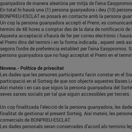
guanyadora de manera aleatòria per mitjà de l’eina Easypromos. 
En total hi haurà una (1) persona guanyadora i deu (10) person
BONPREU-ESCLAT es posarà en contacte amb la persona guanyador
Un cop la persona guanyadora accepti el Premi, es comunicarà
termini de 48 hores a comptar des de la data de notificació d
Aquesta acceptació s’haurà de fer per correu electrònic i haurà
el Premi dins del termini i en la forma indicada , aquest serà 
segons l'ordre de preferència establert per l’eina Easypromos.
persona guanyadora que no hagi acceptat el Premi en el termini
Novena.- Política de privacitat
Les dades que les persones participants facin constar en el So
participació en el Sorteig de que son objecte aquestes Bases Le
Així mateix i en cas que siguis la persona guanyadora del Sorte
seves xarxes socials per tal que siguin accessibles per tercers.
Un cop finalitzada l’elecció de la persona guanyadora, les d
finalitat de gestionar el present Sorteig. Així mateix, les pers
comercials de BONPREU-ESCLAT.
Les dades personals seran conservades d’acord als terminis leg