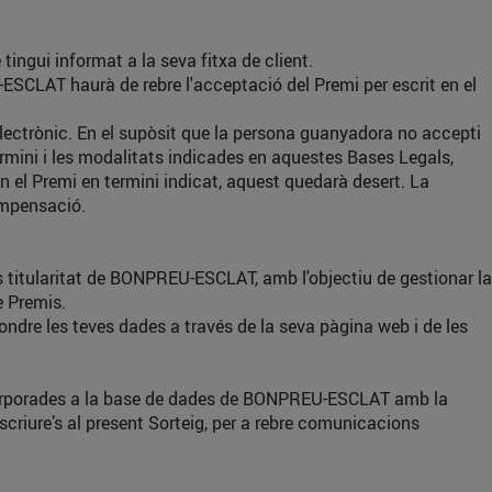
ngui informat a la seva fitxa de client.
CLAT haurà de rebre l'acceptació del Premi per escrit en el
electrònic. En el supòsit que la persona guanyadora no accepti
termini i les modalitats indicades en aquestes Bases Legals,
 el Premi en termini indicat, aquest quedarà desert. La
ompensació.
s titularitat de BONPREU-ESCLAT, amb l'objectiu de gestionar la
e Premis.
ndre les teves dades a través de la seva pàgina web i de les
incorporades a la base de dades de BONPREU-ESCLAT amb la
scriure’s al present Sorteig, per a rebre comunicacions