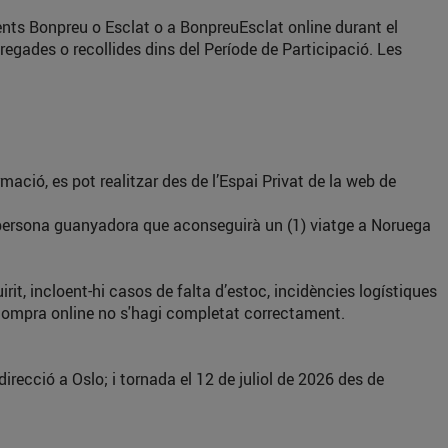
ts Bonpreu o Esclat o a BonpreuEsclat online durant el
egades o recollides dins del Període de Participació. Les
ació, es pot realitzar des de l’Espai Privat de la web de
) persona guanyadora que aconseguirà un (1) viatge a Noruega
it, incloent-hi casos de falta d’estoc, incidències logístiques
 compra online no s'hagi completat correctament.
recció a Oslo; i tornada el 12 de juliol de 2026 des de