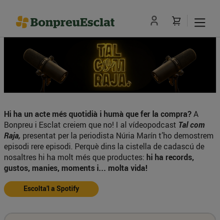
Hi ha un acte més quotidià i humà que fer la compra?
A
Bonpreu i Esclat creiem que no! I al vídeopodcast
Tal com
Raja,
presentat per la periodista Núria Marín t’ho demostrem
episodi rere episodi. Perquè dins la cistella de cadascú de
nosaltres hi ha molt més que productes:
hi ha records,
gustos, manies, moments i... molta vida!
Escolta'l a Spotify