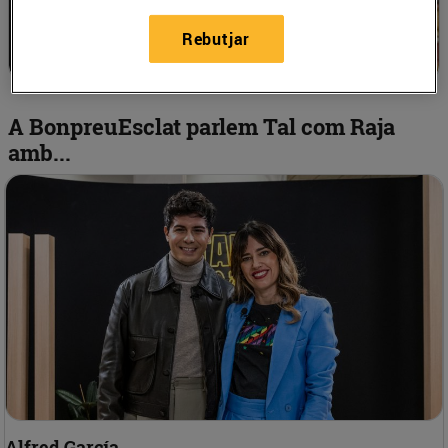
Rebutjar
A BonpreuEsclat parlem Tal com Raja
amb...
Alfred García