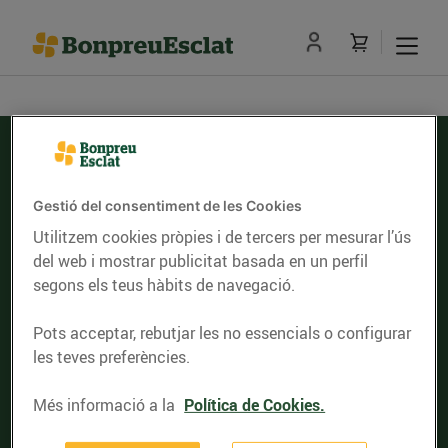
Gestió del consentiment de les Cookies
Serveis d'entrega de compra online
Utilitzem cookies pròpies i de tercers per mesurar l’ús
del web i mostrar publicitat basada en un perfil
Comprovar el codi postal
segons els teus hàbits de navegació.
Pots acceptar, rebutjar les no essencials o configurar
les teves preferències.
Nosaltres
Targeta Client
Més informació a la
Política de Cookies.
Establiments