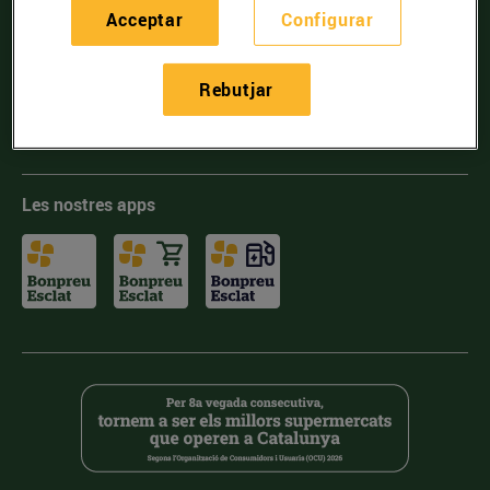
Acceptar
Configurar
Incorpora't
Energia
Rebutjar
Mobilitat
Les nostres apps