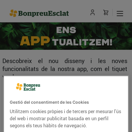
Descobreix el nou disseny i les noves
funcionalitats de la nostra app, com el tiquet
verd.
El tiquet verd és una nova funcionalitat de
l’app de BonpreuEsclat.
Gestió del consentiment de les Cookies
A través de l’app podràs veure els teus
Utilitzem cookies pròpies i de tercers per mesurar l’ús
tiquets online a l’app.
del web i mostrar publicitat basada en un perfil
Evitem entregar-te tiquets en paper i ens
segons els teus hàbits de navegació.
ajudes a tenir cura del planeta!