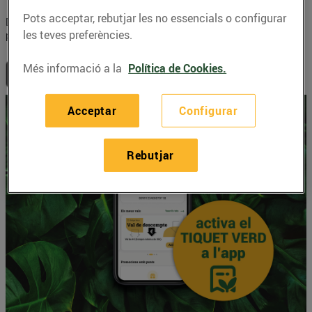
Pots acceptar, rebutjar les no essencials o configurar
Descarrega-te-la i gaudeix de tots els seus avantatges! Disponible
les teves preferències.
per a
iOS
i
Android
:
Més informació a la
Política de Cookies.
Acceptar
Configurar
Rebutjar