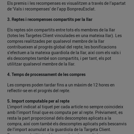
Els premis i les recompenses es visualitzen a través de l’apartat
de ‘Vals i recompenses’ de l’app BonpreuEsclat.
3. Reptes i recompenses compartits per la llar
Els reptes són compartits entre tots els membres de la llar
(totes les Targetes Client vinculades en una mateixa llar). Les
compres realitzades per qualsevol membre de la llar
contribueixen al progrés global del repte, les bonificacions
s’efectuen a la mateixa guardiola de la llar, així com els vals i
els descomptes també son compartits, i per tant, els pot
utilitzar qualsevol membre de la llar.
4. Temps de processament de les compres
Les compres poden tardar fins a un màxim de 12 hores en
reflectir-se en el progrés del repte.
5. Import computable per al repte
L’import indicat al tiquet per cada article no sempre coincideix
amb l’import final que es computa per al repte. Prèviament, es
resta la part proporcional dels descomptes aplicats a la
compra, així com també els descomptes aplicats pels bescanvis
de l’import acumulat a la guardiola de la Targeta Client.