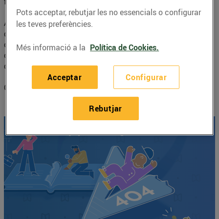
fusta Montessori.
Pots acceptar, rebutjar les no essencials o configurar
Amb aquests materials, pensats per fomentar el
les teves preferències.
desenvolupament de l’infant a través de l’exploració i la
comunicació, s’estimulen els sentits i es potencia la
Més informació a la
Política de Cookies.
creativitat. La diversió està assegurada, amb la tranquil·litat
d’haver escollit una joguina de qualitat.
Acceptar
Configurar
Contingut en col·laboració amb
@educionat
Rebutjar