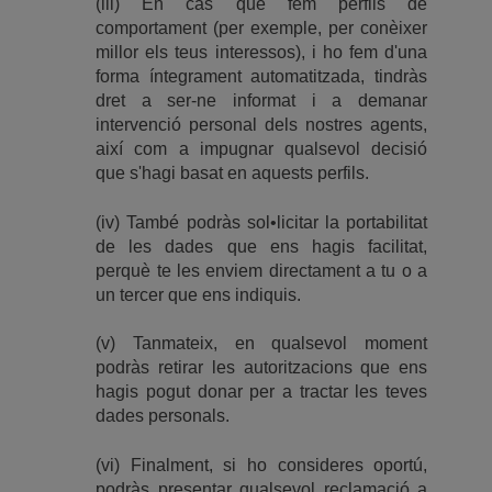
(iii) En cas que fem perfils de
comportament (per exemple, per conèixer
millor els teus interessos), i ho fem d'una
forma íntegrament automatitzada, tindràs
dret a ser-ne informat i a demanar
intervenció personal dels nostres agents,
així com a impugnar qualsevol decisió
que s'hagi basat en aquests perfils.
(iv) També podràs sol•licitar la portabilitat
de les dades que ens hagis facilitat,
perquè te les enviem directament a tu o a
un tercer que ens indiquis.
(v) Tanmateix, en qualsevol moment
podràs retirar les autoritzacions que ens
hagis pogut donar per a tractar les teves
dades personals.
(vi) Finalment, si ho consideres oportú,
podràs presentar qualsevol reclamació a