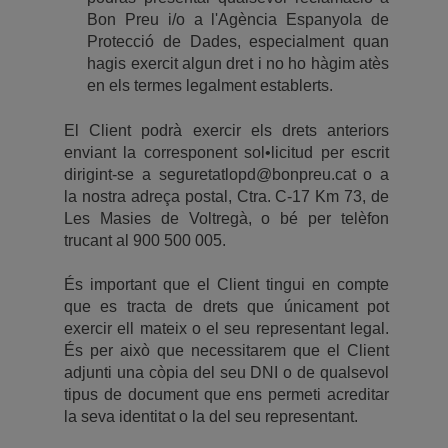
Bon Preu i/o a l'Agència Espanyola de
Protecció de Dades, especialment quan
hagis exercit algun dret i no ho hàgim atès
en els termes legalment establerts.
El Client podrà exercir els drets anteriors
enviant la corresponent sol•licitud per escrit
dirigint-se a
seguretatlopd@bonpreu.cat
o a
la nostra adreça postal, Ctra. C-17 Km 73, de
Les Masies de Voltregà, o bé per telèfon
trucant al 900 500 005.
És important que el Client tingui en compte
que es tracta de drets que únicament pot
exercir ell mateix o el seu representant legal.
És per això que necessitarem que el Client
adjunti una còpia del seu DNI o de qualsevol
tipus de document que ens permeti acreditar
la seva identitat o la del seu representant.