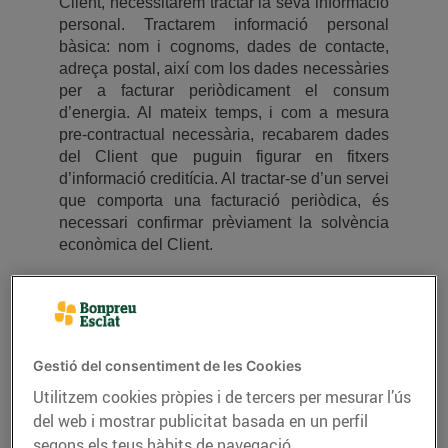
Client, necessitarem tractar la seva informació
personal. Tractarem informació personal
bàsica: nom i cognoms, dades de contacte,
adreça postal, així com los dades necessàries
per a facturar periòdicament el consum
d’energia. Al mateix temps, i com a mesura
pre-contractual necessària, recabarem dades
del Client que puguin figurar en fitxers
d’informació creditícia. Al tractar-se d’un servei
que comporta una facturació periòdica, és
necessari confirmar prèviament la solvència
econòmica del Client.
També podrem utilitzar l’historial de compres o
de consum del Client, per a personalitzar i
ajustar-li el més possible les ofertes i
promocions que se li enviïn.
Gestió del consentiment de les Cookies
Utilitzem cookies pròpies i de tercers per mesurar l’ús
Per a contactar amb nosaltres, el Client pot
del web i mostrar publicitat basada en un perfil
fer-ho a través del nostre servei d’atenció al
segons els teus hàbits de navegació.
client, per correu electrònic o per telèfon, així