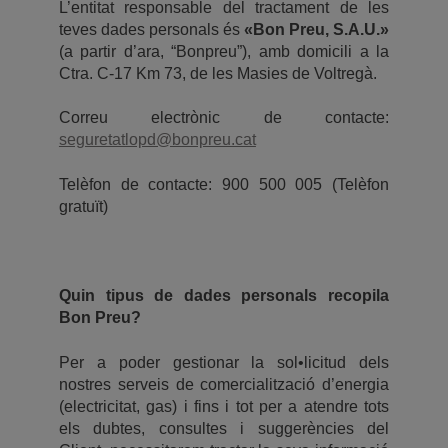
L’entitat responsable del tractament de les
teves dades personals és
«Bon Preu, S.A.U.»
(a partir d’ara, “Bonpreu”), amb domicili a la
Ctra. C-17 Km 73, de les Masies de Voltregà.
Correu electrònic de contacte:
seguretatlopd@bonpreu.cat
Telèfon de contacte: 900 500 005 (Telèfon
gratuït)
Quin tipus de dades personals recopila
Bon Preu?
Per a poder gestionar la sol•licitud dels
nostres serveis de comercialització d’energia
(electricitat, gas) i fins i tot per a atendre tots
els dubtes, consultes i suggerències del