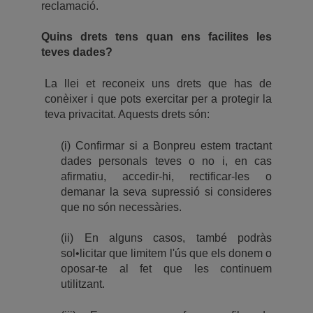
reclamació.
Quins drets tens quan ens facilites les
teves dades?
La llei et reconeix uns drets que has de
conèixer i que pots exercitar per a protegir la
teva privacitat. Aquests drets són:
(i) Confirmar si a Bonpreu estem tractant
dades personals teves o no i, en cas
afirmatiu, accedir-hi, rectificar-les o
demanar la seva supressió si consideres
que no són necessàries.
(ii) En alguns casos, també podràs
sol•licitar que limitem l'ús que els donem o
oposar-te al fet que les continuem
utilitzant.