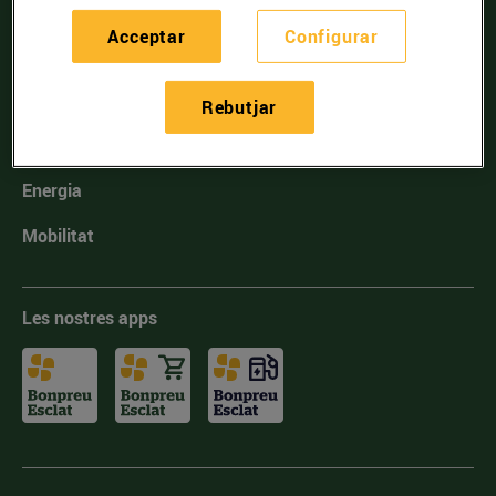
Nosaltres
Acceptar
Configurar
Targeta Client
Establiments
Rebutjar
Incorpora't
Energia
Mobilitat
Les nostres apps