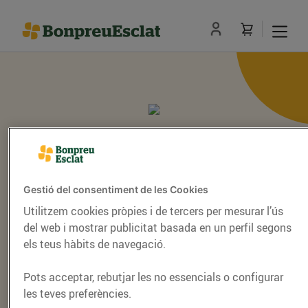
Revisa el teu correu
electrònic
Gestió del consentiment de les Cookies
Utilitzem cookies pròpies i de tercers per mesurar l’ús
del web i mostrar publicitat basada en un perfil segons
En breu rebràs un correu electrònic al teu correu actual
els teus hàbits de navegació.
per completar el canvi. En cas de no rebre’l, prova-ho
més tard.
Pots acceptar, rebutjar les no essencials o configurar
les teves preferències.
Anar a l’inici