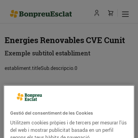
Energies Renovables CVE Cunit
Exemple subtitol establiment
establiment.titleSub.descripcio.0
Adreça
Com anar-hi
Av. de Barcelona, s/n Sector Sud 2 (43881)
Gestió del consentiment de les Cookies
Cunit
Utilitzem cookies pròpies i de tercers per mesurar l’ús
del web i mostrar publicitat basada en un perfil
Telèfon
Trucar-hi
segons els teus hàbits de navegació.