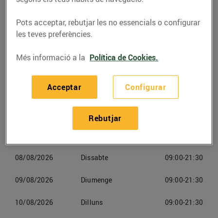
Pots acceptar, rebutjar les no essencials o configurar
les teves preferències.
Més informació a la
Política de Cookies.
Horaris Energies Renovables
Cunit
Acceptar
Configurar
06/08/2026
Dijous
09:00-21:30
Rebutjar
07/08/2026
Divendres
09:00-21:30
08/08/2026
Dissabte
09:00-21:30
09/08/2026
Diumenge
09:00-21:30
10/08/2026
Dilluns
09:00-21:30