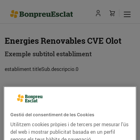
Energies Renovables CVE Olot
Exemple subtitol establiment
establiment.titleSub.descripcio.0
Adreça
Com anar-hi
C. Lluís Companys, 14-16 (17800) Olot
Gestió del consentiment de les Cookies
Utilitzem cookies pròpies i de tercers per mesurar l’ús
Telèfon
Trucar-hi
del web i mostrar publicitat basada en un perfil
segons els teus hàbits de navegació.