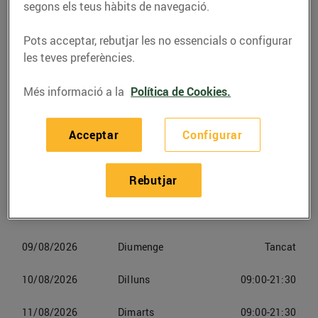
segons els teus hàbits de navegació.
Telèfon
Trucar-hi
Pots acceptar, rebutjar les no essencials o configurar
les teves preferències.
Més informació a la
Política de Cookies.
Horaris Energies Renovables
Acceptar
Configurar
Terrassa
Rebutjar
07/08/2026
Divendres
09:00-21:30
08/08/2026
Dissabte
09:00-21:30
09/08/2026
Diumenge
Tancat
10/08/2026
Dilluns
09:00-21:30
11/08/2026
Dimarts
09:00-21:30