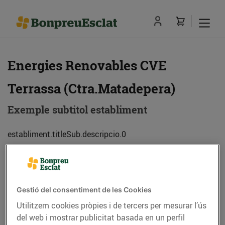
Energies Renovables CVE
Terrassa (Ctra.Matadepera)
Exemple subtitol establiment
establiment.titleSub.descripcio.0
Adreça
Com anar-hi
Gestió del consentiment de les Cookies
Ctra. de Matadepera, 60 (08225) Terrassa
Utilitzem cookies pròpies i de tercers per mesurar l’ús
del web i mostrar publicitat basada en un perfil