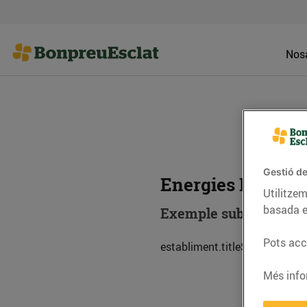
Nosa
Gestió de
Energies Renova
Utilitzem
basada e
Exemple subtitol esta
Pots acce
establiment.titleSub.descripc
Més info