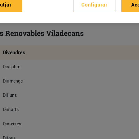
utjar
Configurar
Ac
es Renovables Viladecans
Divendres
Dissabte
Diumenge
Dilluns
Dimarts
Dimecres
Dijous