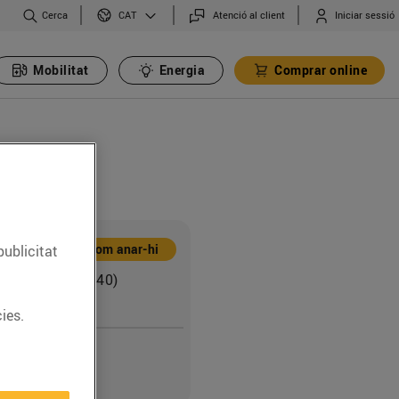
Cerca
Atenció al client
Iniciar sessió
CAT
Mobilitat
Energia
Comprar online
Com anar-hi
publicitat
c Macià, 1 (08840)
ies.