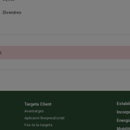
Divendres
t.
Establ
Targeta Client
Avantatges
Incorpo
Aplicació BonpreuEsclat
Energi
Fes-te la targeta
Mobilit