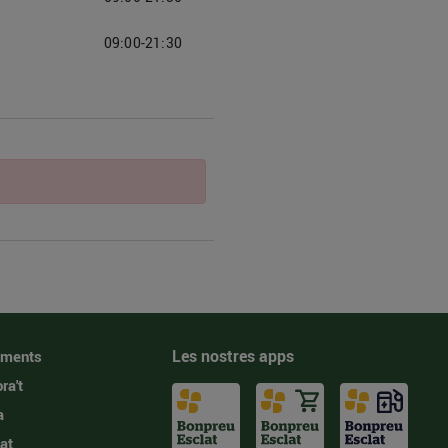
09:00-21:30
Les nostres apps
iments
ra't
a
at