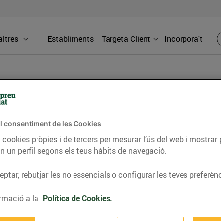
ltres
Establiments
Targeta Client
Incorpora't
l consentiment de les Cookies
bles CVE Viladecans
Adreça
 cookies pròpies i de tercers per mesurar l’ús del web i mostrar 
n un perfil segons els teus hàbits de navegació.
bliment
C. Frances
Viladecans
ptar, rebutjar les no essencials o configurar les teves preferènc
io.0
Telèfon
rmació a la
Política de Cookies.