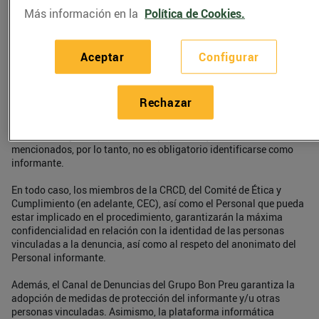
b) Verbal: a solicitud de la persona informante, la
Más información en la
Política de Cookies.
comunicación se podrá presentar verbalmente por
medio de una reunión presencial o telemática con
alguna de las personas que forman parte de la
Aceptar
Configurar
Comisión Responsable del Canal de Denuncias (en
adelante, CRCD).
Rechazar
6. ¿Puedo presentar una comunicación anónima?
Sí. Las comunicaciones anónimas serán atendidas si el objeto
comunicado y el informante cumplen los requisitos antes
mencionados, por lo tanto, no es obligatorio identificarse como
informante.
En todo caso, los miembros de la CRCD, del Comité de Ética y
Cumplimiento (en adelante, CEC), así como el Personal que pueda
estar implicado en el procedimiento, garantizarán la máxima
confidencialidad en relación con la identidad de las personas
vinculadas a la denuncia, así como al respeto del anonimato del
Personal informante.
Además, el Canal de Denuncias del Grupo Bon Preu garantiza la
adopción de medidas de protección del informante y/u otras
personas vinculadas. Asimismo, la plataforma informática