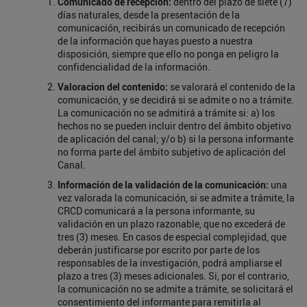
Comunicado de recepción:
dentro del plazo de siete (7)
días naturales, desde la presentación de la
comunicación, recibirás un comunicado de recepción
de la información que hayas puesto a nuestra
disposición, siempre que ello no ponga en peligro la
confidencialidad de la información.
Valoracion del contenido:
se valorará el contenido de la
comunicación, y se decidirá si se admite o no a trámite.
La comunicación no se admitirá a trámite si: a) los
hechos no se pueden incluir dentro del ámbito objetivo
de aplicación del canal; y/o b) si la persona informante
no forma parte del ámbito subjetivo de aplicación del
Canal.
Información
de
la
validación de
la
comunicación:
una
vez valorada la comunicación, si se admite a trámite, la
CRCD comunicará a la persona informante, su
validación en un plazo razonable, que no excederá de
tres (3) meses. En casos de especial complejidad, que
deberán justificarse por escrito por parte de los
responsables de la investigación, podrá ampliarse el
plazo a tres (3) meses adicionales. Si, por el contrario,
la comunicación no se admite a trámite, se solicitará el
consentimiento del informante para remitirla al