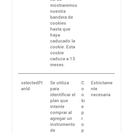
mostraremos
nuestra
bandera de
cookies
hasta que
haya
caducado la
cookie. Esta
cookie
caduca a 13
meses.
selectedPl
Se utiliza
C
Estrictame
anId
para
o
nte
identificar el
o
necesaria
plan que
ki
intente
e
comprar al
p
agregar un
r
instrumento
o
de
p