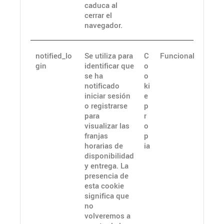
caduca al
cerrar el
navegador.
notified_lo
Se utiliza para
C
Funcional
gin
identificar que
o
se ha
o
notificado
ki
iniciar sesión
e
o registrarse
p
para
r
visualizar las
o
franjas
p
horarias de
ia
disponibilidad
y entrega. La
presencia de
esta cookie
significa que
no
volveremos a