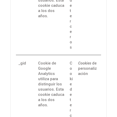
usuarios. Esta
d
cookie caduca
e
a los dos
t
años.
e
r
c
e
r
o
s
_gid
Cookie de
C
Cookies
de
Google
o
personaliz
Analytics
o
ación
utiliza para
ki
distinguir los
e
usuarios. Esta
d
cookie caduca
e
a los dos
t
años.
e
r
c