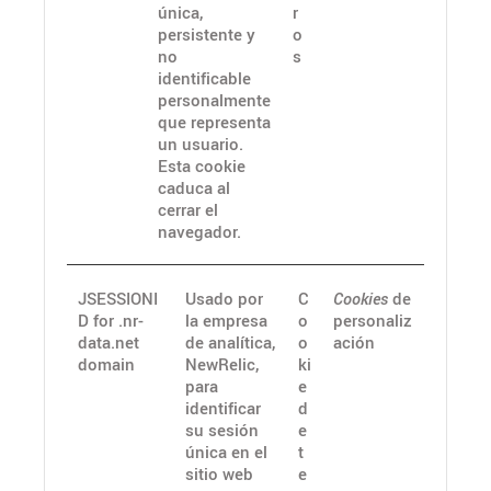
única,
r
persistente y
o
no
s
identificable
personalmente
que representa
un usuario.
Esta cookie
caduca al
cerrar el
navegador.
JSESSIONI
Usado por
C
Cookies
de
D for .nr-
la empresa
o
personaliz
data.net
de analítica,
o
ación
domain
NewRelic,
ki
para
e
identificar
d
su sesión
e
única en el
t
sitio web
e