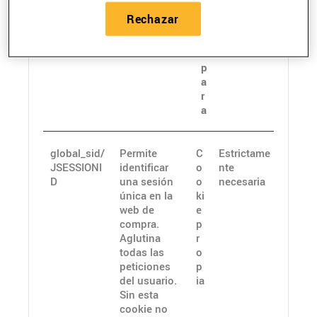
z
Rechazar
a
d
a
p
a
r
a
global_sid/
Permite
C
Estrictame
JSESSIONI
identificar
o
nte
D
una sesión
o
necesaria
única en la
ki
web de
e
compra.
p
Aglutina
r
todas las
o
peticiones
p
del usuario.
ia
Sin esta
cookie no