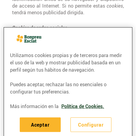
de acceso al Internet. Si no permite estas
cookies
,
tendrá menos publicidad dirigida.
Cookies
de redes sociales
Estas
cookies
están configuradas por una serie de
servicios de redes sociales que hemos agregado al
sitio para permitirle compartir nuestro contenido
con sus amigos y redes. Son capaces de hacerle
Utilizamos cookies propias y de terceros para medir
seguimiento a su navegador a través de otros sitios
el uso de la web y mostrar publicidad basada en un
y crear un perfil de sus intereses. Esto podrá
perfil según tus hábitos de navegación.
modificar el contenido y los mensajes que
encuentra en otras páginas web que visita. Si no
Puedes aceptar, rechazar las no esenciales o
permite estas
cookies
no podrá ver o usar estas
configurar tus preferencias.
herramientas para compartir.
Más información en la
Política de Cookies.
Nombre
¿Para qué se
U
Tipo de
Aceptar
Configurar
de la
utilitiza?
ti
cookie
Cookie
li