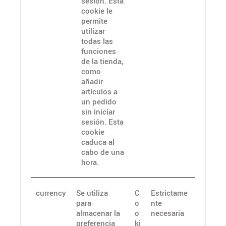
sesión. Esta
cookie le
permite
utilizar
todas las
funciones
de la tienda,
como
añadir
artículos a
un pedido
sin iniciar
sesión. Esta
cookie
caduca al
cabo de una
hora.
currency
Se utiliza
C
Estrictame
para
o
nte
almacenar la
o
necesaria
preferencia
ki