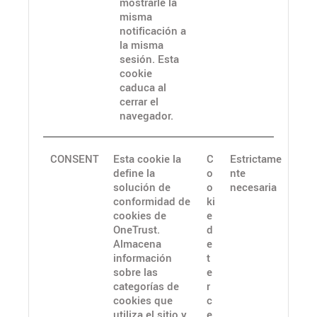
mostrarle la
misma
notificación a
la misma
sesión. Esta
cookie
caduca al
cerrar el
navegador.
CONSENT
Esta cookie la
C
Estrictame
define la
o
nte
solución de
o
necesaria
conformidad de
ki
cookies de
e
OneTrust.
d
Almacena
e
información
t
sobre las
e
categorías de
r
cookies que
c
utiliza el sitio y
e