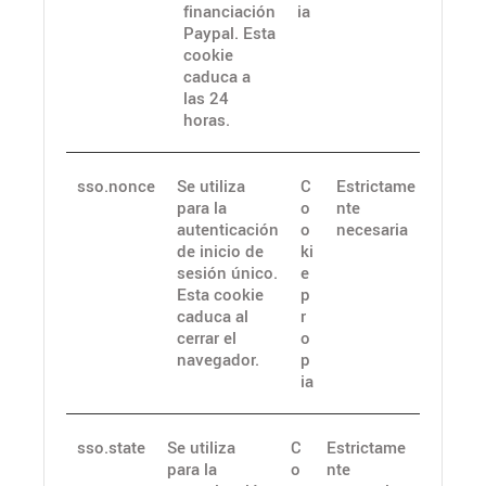
financiación
ia
Paypal. Esta
cookie
caduca a
las 24
horas.
sso.nonce
Se utiliza
C
Estrictame
para la
o
nte
autenticación
o
necesaria
de inicio de
ki
sesión único.
e
Esta cookie
p
caduca al
r
cerrar el
o
navegador.
p
ia
sso.state
Se utiliza
C
Estrictame
para la
o
nte