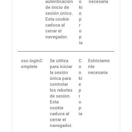
autenticación
o
necesaria
de inicio de
ki
sesión único.
e
Esta cookie
p
caduca al
r
cerrar el
o
navegador.
p
ia
sso.loginC
Se utiliza
C
Estrictame
omplete
para iniciar
o
nte
la sesión
o
necesaria
única para
ki
controlar
e
los rebotes
p
de sesión.
r
Esta
o
cookie
p
caduca al
ia
cerrar el
navegador.