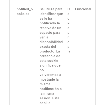
notified_b
Se utiliza para
C
Funcional
ookslot
identificar que
o
se le ha
o
notificado la
ki
reserva de un
e
espacio para
p
ver la
r
disponibilidad
o
exacta del
p
producto. La
ia
presencia de
esta cookie
significa que
no
volveremos a
mostrarle la
misma
notificación a
la misma
sesión. Esta
cookie