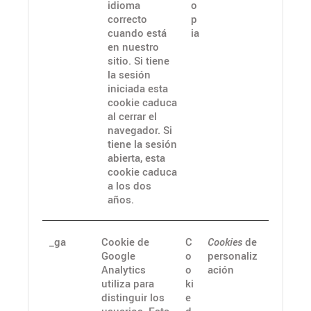
idioma
o
correcto
p
cuando está
ia
en nuestro
sitio. Si tiene
la sesión
iniciada esta
cookie caduca
al cerrar el
navegador. Si
tiene la sesión
abierta, esta
cookie caduca
a los dos
años.
_ga
Cookie de
C
Cookies
de
Google
o
personaliz
Analytics
o
ación
utiliza para
ki
distinguir los
e