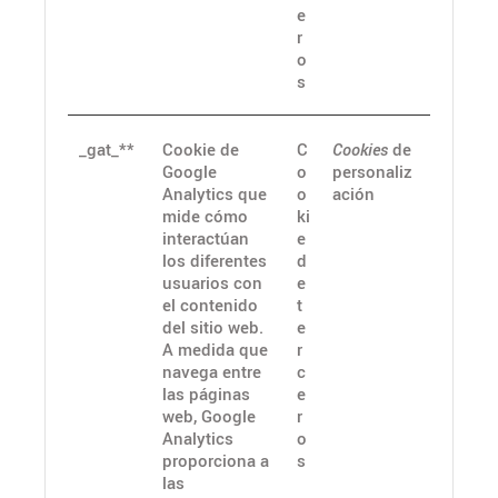
e
r
o
s
_gat_**
Cookie de
C
Cookies
de
Google
o
personaliz
Analytics que
o
ación
mide cómo
ki
interactúan
e
los diferentes
d
usuarios con
e
el contenido
t
del sitio web.
e
A medida que
r
navega entre
c
las páginas
e
web, Google
r
Analytics
o
proporciona a
s
las