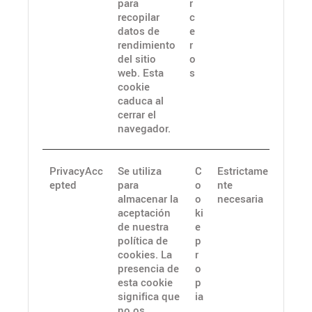
para
r
recopilar
c
datos de
e
rendimiento
r
del sitio
o
web. Esta
s
cookie
caduca al
cerrar el
navegador.
PrivacyAcc
Se utiliza
C
Estrictame
epted
para
o
nte
almacenar la
o
necesaria
aceptación
ki
de nuestra
e
política de
p
cookies. La
r
presencia de
o
esta cookie
p
significa que
ia
no os