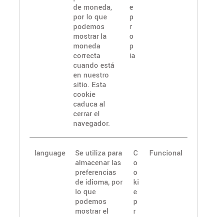
de moneda,
e
por lo que
p
podemos
r
mostrar la
o
moneda
p
correcta
ia
cuando está
en nuestro
sitio. Esta
cookie
caduca al
cerrar el
navegador.
language
Se utiliza para
C
Funcional
almacenar las
o
preferencias
o
de idioma, por
ki
lo que
e
podemos
p
mostrar el
r