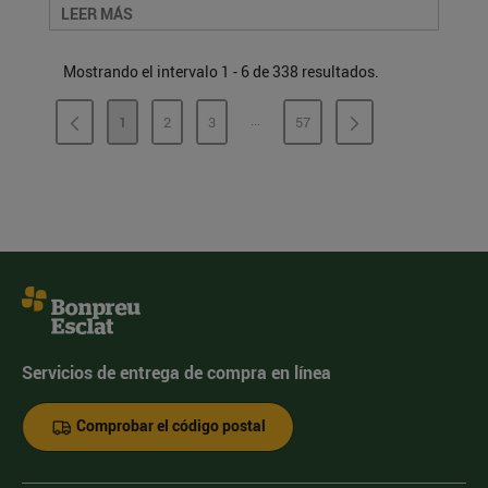
LEER MÁS
Mostrando el intervalo 1 - 6 de 338 resultados.
...
1
2
3
57
PÁGINAS INTERMEDIAS
PÁGINA
PÁGINA
PÁGINA
PÁGINA
Servicios de entrega de compra en línea
Comprobar el código postal