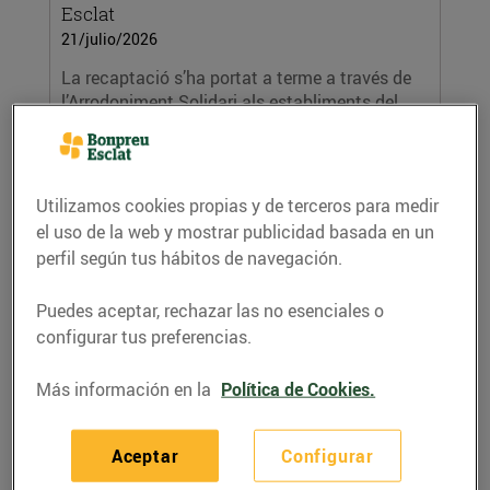
Esclat
21/julio/2026
La recaptació s’ha portat a terme a través de
l’Arrodoniment Solidari als establiments del
Grup...
LEER MÁS
Utilizamos cookies propias y de terceros para medir
el uso de la web y mostrar publicidad basada en un
perfil según tus hábitos de navegación.
Puedes aceptar, rechazar las no esenciales o
configurar tus preferencias.
Más información en la
Política de Cookies.
Jordi Roca i Peralada Mas Marcè
presenten el primer iogurt de Crema
Aceptar
Configurar
Catalana del mercat