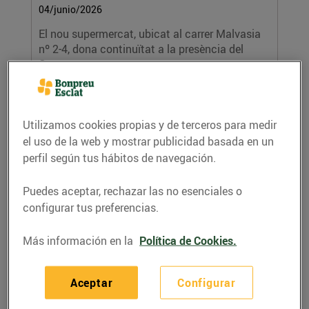
04/junio/2026
El nou supermercat, ubicat al carrer Malvasia
nº 2-4, dona continuïtat a la presència del
Grup...
LEER MÁS
Utilizamos cookies propias y de terceros para medir
el uso de la web y mostrar publicidad basada en un
perfil según tus hábitos de navegación.
Puedes aceptar, rechazar las no esenciales o
configurar tus preferencias.
Más información en la
Política de Cookies.
Èxit de la II Arrossada Solidària del Grup
Bon Preu, amb 1.000 participants i més de
16.400€ recaptats per finançar beques
Aceptar
Configurar
menjador d’escoles catalanes