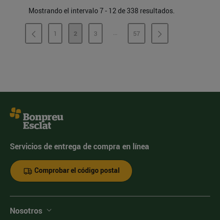
Mostrando el intervalo 7 - 12 de 338 resultados.
...
1
2
3
57
PÁGINAS INTERMEDIAS
PÁGINA
PÁGINA
PÁGINA
PÁGINA
Servicios de entrega de compra en línea
Comprobar el código postal
Nosotros