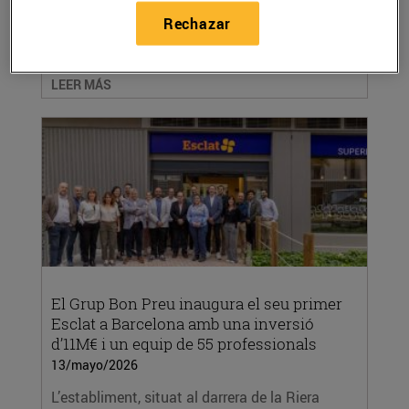
01/junio/2026
Rechazar
La companyia d’alimentació va celebrar ahir a
El Xampany, Cervelló, la II Arrossada...
LEER MÁS
El Grup Bon Preu inaugura el seu primer
Esclat a Barcelona amb una inversió
d’11M€ i un equip de 55 professionals
13/mayo/2026
L’establiment, situat al darrera de la Riera