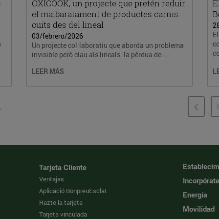
s
OXICOOK, un projecte que pretén reduir
E
el malbaratament de productes carnis
B
cuits des del lineal
2
El
03/febrero/2026
n
c
Un projecte col·laboratiu que aborda un problema
c
invisible però clau als lineals: la pèrdua de...
LEER MÁS
L
.
Establecim
Tarjeta Cliente
Ventajas
Incorpórat
Aplicació BonpreuEsclat
Energía
Hazte la tarjeta
Movilidad
Tarjeta vinculada