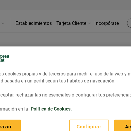
Establecimientos
Tarjeta Cliente
Incorpórate
PRENSA
os cookies propias y de terceros para medir el uso de la web y 
ad basada en un perfil según tus hábitos de navegación.
d de los supermercados Bonpreu y Esclat a través de l
eptar, rechazar las no esenciales o configurar tus preferencias
rmación en la
Política de Cookies.
hazar
Configurar
Ac