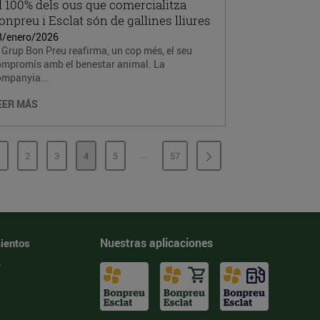
l 100% dels ous que comercialitza
onpreu i Esclat són de gallines lliures
8/enero/2026
 Grup Bon Preu reafirma, un cop més, el seu
ompromís amb el benestar animal. La
ompanyia...
EER MÁS
...
1
2
3
4
5
57
PÁGINAS INTERMEDIAS
PÁGINA
PÁGINA
PÁGINA
PÁGINA
PÁGINA
PÁGINA
Nuestras aplicaciones
ientos
e