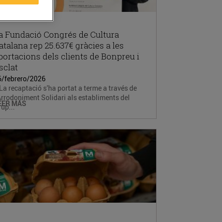
a Fundació Congrés de Cultura
atalana rep 25.637€ gràcies a les
portacions dels clients de Bonpreu i
sclat
6/febrero/2026
La recaptació s’ha portat a terme a través de
Arrodoniment Solidari als establiments del
EER MÁS
up...