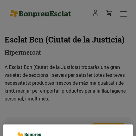
Esclat Bcn (Ciutat de la Justícia)
Hipermercat
A Esclat Bcn (Ciutat de la Justícia) trobaràs una gran
varietat de seccions i serveis per satisfer totes les teves
necessitats: productes frescos de màxima qualitat i de
km0, menjar per emportar, productes per a la llar, higiene
personal, i molt més.
Adreça
Com anar-hi