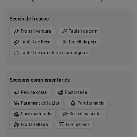
Secció de frescos
Fruita i verdura
Taulell de carn
Taulell de fleca
Taulell de peix
Taulell de xarcuteria i formatgeria
Seccions complementàries
Peix de costa
Rostisseria
Parament de la Llar
Parafarmàcia
Carn madurada
Secció mascotes
Fruita tallada
Forn de peix