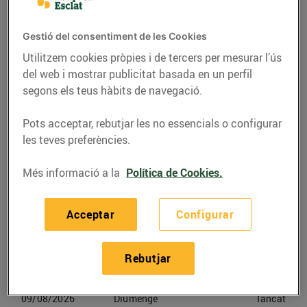
C. Riera Blanca, 229-231 (08014) Barcelona
Gestió del consentiment de les Cookies
Telèfon
Trucar-hi
Utilitzem cookies pròpies i de tercers per mesurar l’ús
937408850
del web i mostrar publicitat basada en un perfil
segons els teus hàbits de navegació.
Pots acceptar, rebutjar les no essencials o configurar
les teves preferències.
Horaris Esclat Barcelona
Més informació a la
Política de Cookies.
06/08/2026
Dijous
09:00-21:30
Acceptar
Configurar
07/08/2026
Divendres
09:00-21:30
Rebutjar
08/08/2026
Dissabte
09:00-21:30
09/08/2026
Diumenge
Tancat